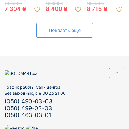
200362656
цвета с цирконом
цвете с цирконом
10 458 ₴
10 080 ₴
10 458 ₴
01-200517457
01-200523122
7 304 ₴
8 400 ₴
8 715 ₴
Показать еще
↑
График работы Call - центра:
Без выходных, с 9:00 до 21:00
(050) 490-03-03
(050) 499-03-03
(050) 463-03-01