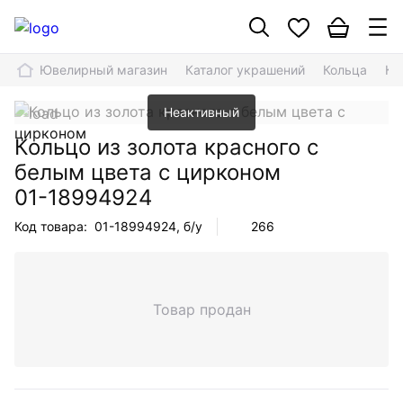
Ювелирный магазин
Каталог украшений
Кольца
Ко
Неактивный
Кольцо из золота красного с
белым цвета с цирконом
01-18994924
Код товара:
01-18994924
, б/у
266
Товар продан