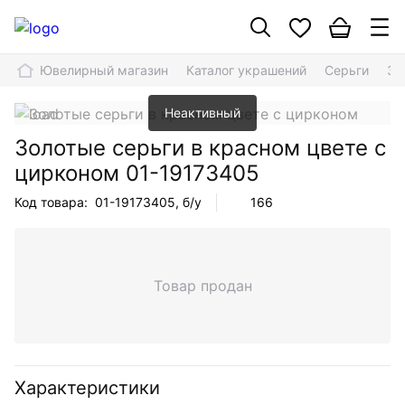
Ювелирный магазин
Каталог украшений
Серьги
Зо
Неактивный
Золотые серьги в красном цвете с
цирконом
01-19173405
Код товара:
01-19173405
, б/у
166
Товар продан
Характеристики