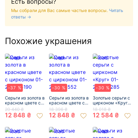
Есть вопросы?
Мы собрали для Вас самые частые вопросы.
Читать
ответы →
Похожие украшения
-37 %
-30 %
-30 %
Серьги из золота в
Серьги из золота в
Золотые серьги с
красном цвете с
красном цвете с
цирконом «Круг»
цирконом 01-
цирконом 01-
01-200134285
20 440 ₴
18 396 ₴
18 018 ₴
200034190
200382552
12 848 ₴
12 848 ₴
12 584 ₴