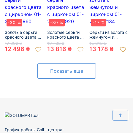
-30 %
-30 %
-17 %
Золотые серьги
Золотые серьги
Серьги из золота с
красного цвета с
красного цвета с
жемчугом и
цирконом 01-
цирконом 01-
цирконом 01-
17 892 ₴
19 782 ₴
15 813 ₴
200240960
200368920
200547134
12 496 ₴
13 816 ₴
13 178 ₴
Показать еще
↑
График работы Call - центра: