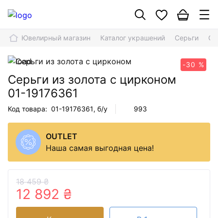
Ювелирный магазин
Каталог украшений
Серьги
Се
-30 %
Серьги из золота с цирконом
01-19176361
Код товара:
01-19176361
, б/у
993
OUTLET
Наша самая выгодная цена!
18 459 ₴
12 892 ₴