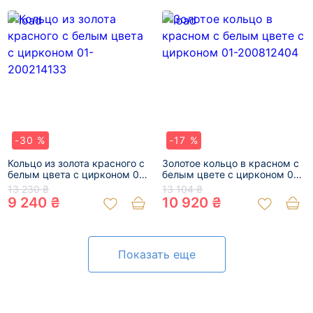
-30 %
-17 %
Кольцо из золота красного с
Золотое кольцо в красном с
белым цвета с цирконом 01-
белым цвете с цирконом 01-
200214133
200812404
13 230 ₴
13 104 ₴
9 240 ₴
10 920 ₴
Показать еще