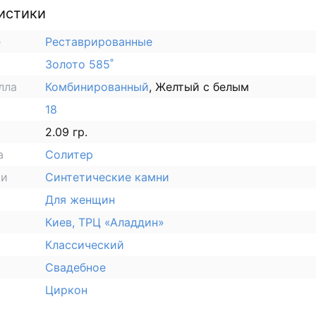
истики
е
Реставрированные
Золото 585˚
лла
Комбинированный
, Желтый с белым
18
2.09 гр.
а
Солитер
ки
Синтетические камни
Для женщин
Киев, ТРЦ «Аладдин»
Классический
Свадебное
Циркон