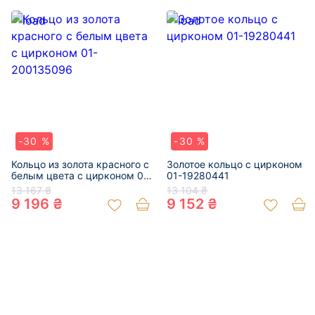
-30 %
-30 %
Кольцо из золота красного с
Золотое кольцо с цирконом
белым цвета с цирконом 01-
01-19280441
200135096
13 167 ₴
13 104 ₴
9 196 ₴
9 152 ₴