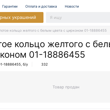
Гарантии
Оплата и доставка
Новости
рных украшений
лотое кольцо желтого с белым цвета с цирконом 01-18886455
тое кольцо желтого с бе
рконом
01-18886455
01-18886455
, б/у
332
Товар продан