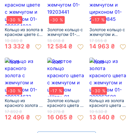
-30 %
-30 %
-17 %
Кольцо из золота в
Золотое кольцо с
Золотое кольцо с
красном цвете с
жемчугом 01-
жемчугом и
жемчугом и
19203441
цирконом 01-
19 089 ₴
18 018 ₴
17 955 ₴
цирконом 01-
200799845
13 332 ₴
12 584 ₴
14 963 ₴
200064822
-30 %
-17 %
-30 %
Кольцо из
Золотое кольцо
Кольцо из золота
красного золота с
красного цвета с
красного цвета с
жемчугом и
жемчугом и
жемчугом и
17 892 ₴
19 278 ₴
19 530 ₴
цирконом 01-
цирконом «Шар»
цирконом 01-
12 496 ₴
16 065 ₴
13 640 ₴
200224673
01-200407231
200063598