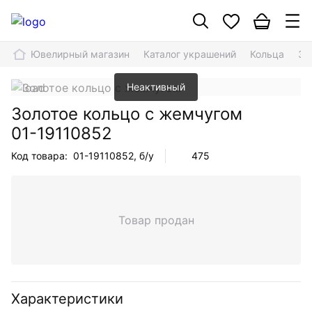
Ювелирный магазин
Каталог украшений
Кольца
Зо
Неактивный
Золотое кольцо с жемчугом
01-19110852
Код товара:
01-19110852
, б/у
475
Товар продан
Характеристики