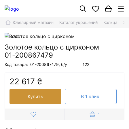
Ювелирный магазин
Каталог украшений
Кольца
Зо
Золотое кольцо с цирконом
01-200867479
Код товара:
01-200867479
, б/у
122
22 617 ₴
Купить
В 1 клик
1