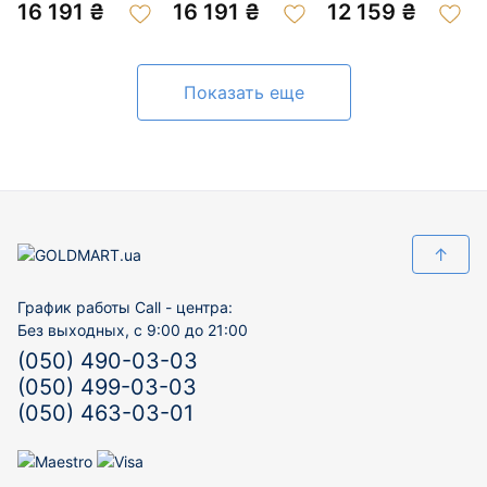
«Гвоздь» 01-
«Гвоздь» 01-
200882382
16 191 ₴
16 191 ₴
12 159 ₴
200978729
200997461
Показать еще
↑
График работы Call - центра:
Без выходных, с 9:00 до 21:00
(050) 490-03-03
(050) 499-03-03
(050) 463-03-01