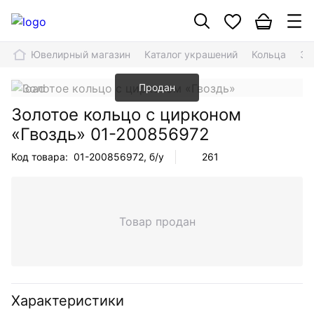
Ювелирный магазин
Каталог украшений
Кольца
Зо
Продан
Золотое кольцо с цирконом
«Гвоздь»
01-200856972
Код товара:
01-200856972
, б/у
261
Товар продан
Характеристики