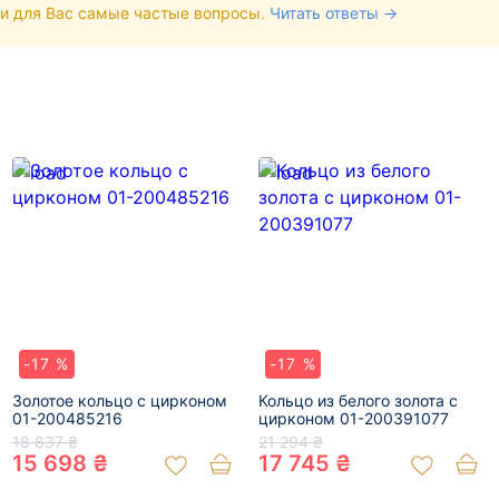
и для Вас самые частые вопросы.
Читать ответы →
-17 %
-17 %
Золотое кольцо с цирконом
Кольцо из белого золота с
01-200485216
цирконом 01-200391077
18 837 ₴
21 294 ₴
15 698 ₴
17 745 ₴