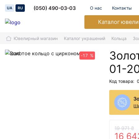
(050) 490-03-03
О нас
Контакты
UA
RU
Каталог
ювели
Ювелирный магазин
Каталог украшений
Кольца
Зо
Золо
-17 %
01-2
Код товара:
З
Ш
19 971 ₴
16 64