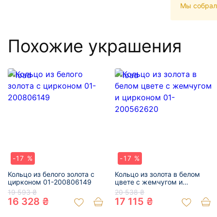
Мы собрал
Похожие украшения
-17 %
-17 %
Кольцо из белого золота с
Кольцо из золота в белом
цирконом 01-200806149
цвете с жемчугом и
цирконом 01-200562620
19 593 ₴
20 538 ₴
16 328 ₴
17 115 ₴