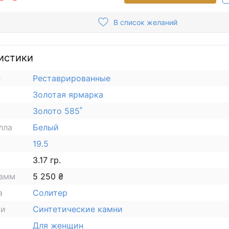
В список желаний
истики
е
Реставрированные
Золотая ярмарка
Золото 585˚
лла
Белый
19.5
3.17 гр.
рамм
5 250 ₴
а
Солитер
ки
Синтетические камни
Для женщин