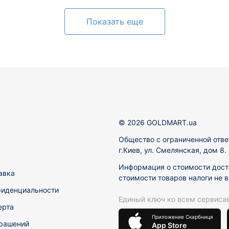
Показать еще
© 2026 GOLDMART.ua
Общество с ограниченной отве
г.Киев, ул. Смелянская, дом 8
Информация о стоимости доста
авка
стоимости товаров налоги не 
фиденциальности
Единый ключ ко всем сервиса
ерта
Приложение Скарбниця
рашений
App Store