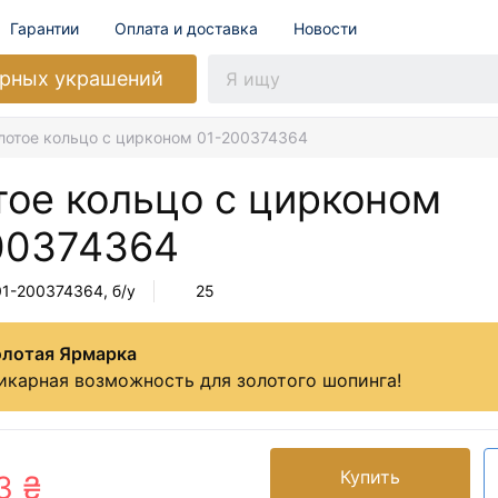
Гарантии
Оплата и доставка
Новости
рных украшений
лотое кольцо с цирконом 01-200374364
тое кольцо с цирконом
00374364
01-200374364
, б/у
25
олотая Ярмарка
икарная возможность для золотого шопинга!
Купить
3 ₴