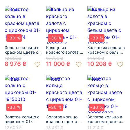
-30 %
-30 %
-30 %
Золотое кольцо в
Кольцо из
Кольцо из золота в
красном цвете с
красного золота с
красном с белым
цирконом 01-
цирконом
цвете с цирконом
12 852 ₴
15 750 ₴
14 616 ₴
19190674
«Цветок» 01-
01-19120769
8 976 ₴
11 000 ₴
10 208 ₴
19332210
-30 %
-30 %
-30 %
Золотое кольцо с
Золотое кольцо
Золотое кольцо в
цирконом 01-
красного цвета с
красном цвете с
19150010
цирконом 01-
цирконом
12 600 ₴
13 482 ₴
11 214 ₴