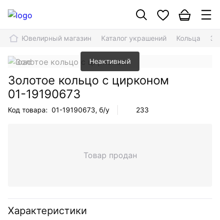
Ювелирный магазин
Каталог украшений
Кольца
Зо
Неактивный
Золотое кольцо с цирконом
01-19190673
Код товара:
01-19190673
, б/у
233
Товар продан
Характеристики