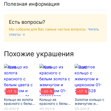
Полезная информация
Есть вопросы?
Мы собрали для Вас самые частые вопросы.
Читать
ответы →
Похожие украшения
-17 %
-30 %
-17 %
Кольцо из золота
Кольцо из
Золотое кольцо с
красного с белым
красного с белым
жемчугом и
цвета с жемчугом
золота с
цирконом 01-
30 492 ₴
46 053 ₴
28 350 ₴