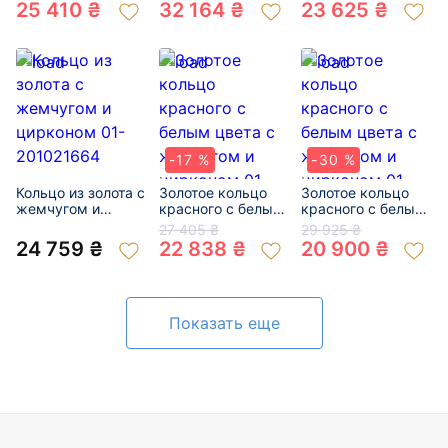
и цирконом 01-
жемчугом и
200517528
25 410 ₴
32 164 ₴
23 625 ₴
200401789
цирконом 01-
200134338
-17 %
-30 %
Кольцо из золота с
Золотое кольцо
Золотое кольцо
жемчугом и
красного с белым
красного с белым
цирконом 01-
цвета с жемчугом
цвета с жемчугом
27 405 ₴
29 925 ₴
201021664
и цирконом 01-
и цирконом 01-
24 759 ₴
22 838 ₴
20 900 ₴
200768543
200127091
Показать еще