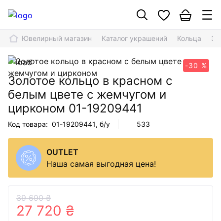
Ювелирный магазин
Каталог украшений
Кольца
Зо
-30 %
Золотое кольцо в красном с
белым цвете с жемчугом и
цирконом
01-19209441
Код товара:
01-19209441
, б/у
533
OUTLET
Наша самая выгодная цена!
39 690 ₴
27 720 ₴