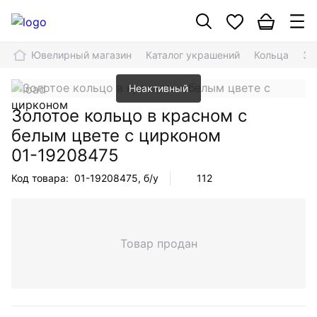
Ювелирный магазин
Каталог украшений
Кольца
Зо
Неактивный
Золотое кольцо в красном с
белым цвете с цирконом
01-19208475
Код товара:
01-19208475
, б/у
112
Товар продан