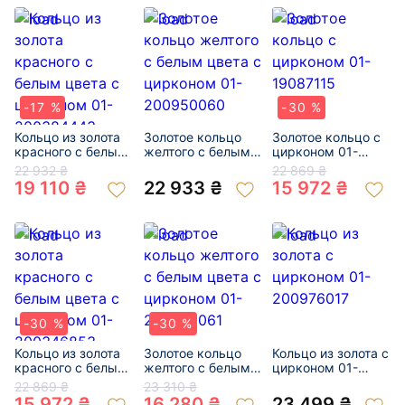
-17 %
-30 %
Кольцо из золота
Золотое кольцо
Золотое кольцо с
красного с белым
желтого с белым
цирконом 01-
цвета с цирконом
цвета с цирконом
19087115
22 932 ₴
22 869 ₴
01-200384443
01-200950060
19 110 ₴
22 933 ₴
15 972 ₴
-30 %
-30 %
Кольцо из золота
Золотое кольцо
Кольцо из золота с
красного с белым
желтого с белым
цирконом 01-
цвета с цирконом
цвета с цирконом
200976017
22 869 ₴
23 310 ₴
01-200346853
01-200230061
15 972 ₴
16 280 ₴
23 499 ₴