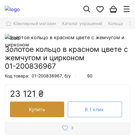
Ювелирный магазин
Каталог украшений
Кольца
Зо
Золотое кольцо в красном цвете с
жемчугом и цирконом
01-200836967
Код товара:
01-200836967
, б/у
90
23 121 ₴
Купить
В 1 клик
3