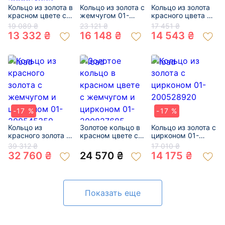
Кольцо из золота в
Кольцо из золота с
Кольцо из золота
красном цвете с
жемчугом 01-
красного цвета с
жемчугом и
200058086
цирконом 01-
19 089 ₴
23 121 ₴
17 451 ₴
цирконом 01-
200532255
13 332 ₴
16 148 ₴
14 543 ₴
200064822
-17 %
-17 %
Кольцо из
Золотое кольцо в
Кольцо из золота с
красного золота с
красном цвете с
цирконом 01-
жемчугом и
жемчугом и
200528920
39 312 ₴
17 010 ₴
цирконом 01-
цирконом 01-
32 760 ₴
24 570 ₴
14 175 ₴
200545350
200827685
Показать еще