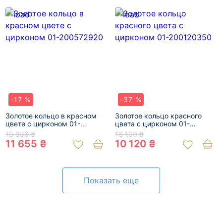
-17 %
-37 %
Золотое кольцо в красном
Золотое кольцо красного
цвете с цирконом 01-
цвета с цирконом 01-
200572920
200120350
13 986 ₴
16 100 ₴
11 655 ₴
10 120 ₴
Показать еще