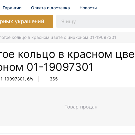
Гарантии
Оплата и доставка
Новости
рных украшений
лотое кольцо в красном цвете с цирконом 01-19097301
ое кольцо в красном цве
оном
01-19097301
01-19097301
, б/у
365
Товар продан