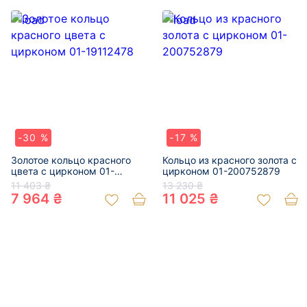
-30 %
-17 %
Золотое кольцо красного
Кольцо из красного золота с
цвета с цирконом 01-
цирконом 01-200752879
19112478
11 403 ₴
13 230 ₴
7 964 ₴
11 025 ₴