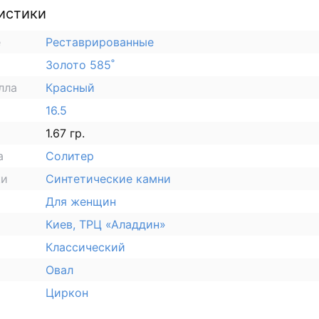
истики
е
Реставрированные
Золото 585˚
лла
Красный
16.5
1.67 гр.
а
Солитер
ки
Синтетические камни
Для женщин
Киев, ТРЦ «Аладдин»
Классический
Овал
Циркон