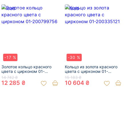
-17 %
-30 %
Золотое кольцо красного
Кольцо из золота красного
цвета с цирконом 01-
цвета с цирконом 01-
200799756
200335121
14 742 ₴
15 183 ₴
12 285 ₴
10 604 ₴