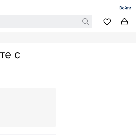
Войти
те с