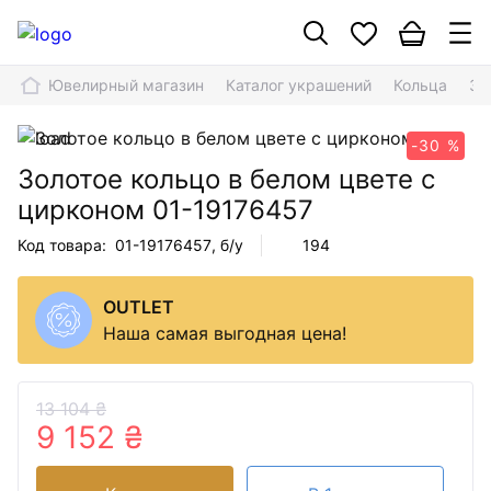
Ювелирный магазин
Каталог украшений
Кольца
Зо
-30 %
Золотое кольцо в белом цвете с
цирконом
01-19176457
Код товара:
01-19176457
, б/у
194
OUTLET
Наша самая выгодная цена!
13 104 ₴
9 152 ₴