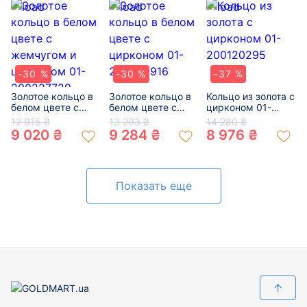
-30 %
-30 %
-37 %
Золотое кольцо в
Золотое кольцо в
Кольцо из золота с
белом цвете с
белом цвете с
цирконом 01-
жемчугом и
цирконом 01-
200120295
12 915 ₴
13 293 ₴
14 280 ₴
цирконом 01-
200309916
9 020 ₴
9 284 ₴
8 976 ₴
200227729
Показать еще
↑