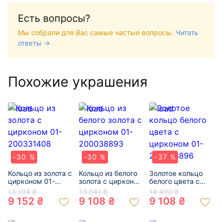
Есть вопросы?
Мы собрали для Вас самые частые вопросы.
Читать
ответы →
Похожие украшения
-30 %
-30 %
-37 %
Кольцо из золота с
Кольцо из белого
Золотое кольцо
цирконом 01-
золота с цирконом
белого цвета с
200331408
01-200038893
цирконом 01-
13 104 ₴
13 041 ₴
14 490 ₴
200323896
9 152 ₴
9 108 ₴
9 108 ₴