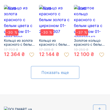
-30 %
-30 %
-37 %
Кольцо из золота
Кольцо из
Золотое кольцо
красного с белым
красного с белым
красного с белым
цвета с цирконом
золота с цирконом
цвета с цирконом
17 703 ₴
17 388 ₴
19 250 ₴
01-18857906
01-200159307
01-200120343
12 364 ₴
12 144 ₴
12 100 ₴
Показать еще
↑