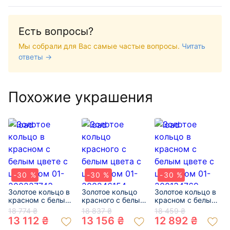
Есть вопросы?
Мы собрали для Вас самые частые вопросы.
Читать
ответы →
Похожие украшения
-30 %
-30 %
-30 %
Золотое кольцо в
Золотое кольцо
Золотое кольцо в
красном с белым
красного с белым
красном с белым
цвете с цирконом
цвета с цирконом
цвете с цирконом
18 774 ₴
18 837 ₴
18 459 ₴
01-200227743
01-200246154
01-200134769
13 112 ₴
13 156 ₴
12 892 ₴