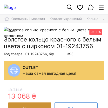
Ювелирный магазин
Каталог украшений
Кольца
Зо
-30 %
Золотое кольцо красного с белым
цвета с цирконом
01-19243756
Код товара:
01-19243756
, б/у
393
OUTLET
Наша самая выгодная цена!
18 711 ₴
13 068 ₴