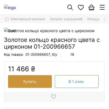
Ювелирный магазин
Каталог украшений
Кольца
Зо
Золотое кольцо красного цвета с
цирконом
01-200966657
Код товара:
01-200966657
, б/у
18
11 466 ₴
Купить
В 1 клик