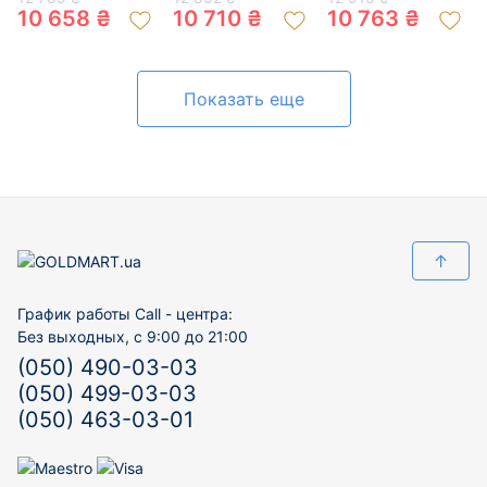
200880010
200487294
200589924
10 658 ₴
10 710 ₴
10 763 ₴
Показать еще
↑
График работы Call - центра:
Без выходных, с 9:00 до 21:00
(050) 490-03-03
(050) 499-03-03
(050) 463-03-01