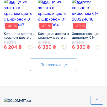
-30 %
-30 %
-30 %
Кольцо из золота в
Кольцо из золота в
Золотое кольцо с
красном цвете с
красном цвете с
цирконом 01-
цирконом 01-
цирконом 01-
200224648
8 883 ₴
9 135 ₴
9 135 ₴
200145497
200152084
6 204 ₴
6 380 ₴
6 380 ₴
Показать еще
↑