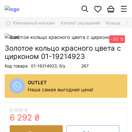
Ювелирный магазин
Каталог украшений
Кольца
Зо
-30 %
Золотое кольцо красного цвета с
цирконом
01-19214923
Код товара:
01-19214923
, б/у
267
OUTLET
Наша самая выгодная цена!
9 009 ₴
6 292 ₴