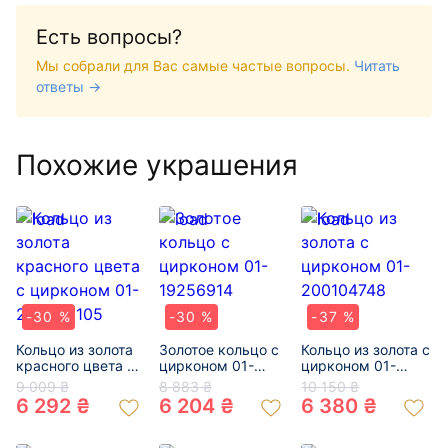
Есть вопросы?
Мы собрали для Вас самые частые вопросы.
Читать
ответы →
Похожие украшения
-30 %
-30 %
-37 %
Кольцо из золота
Золотое кольцо с
Кольцо из золота с
красного цвета с
цирконом 01-
цирконом 01-
цирконом 01-
19256914
200104748
9 009 ₴
8 883 ₴
10 150 ₴
200200105
6 292 ₴
6 204 ₴
6 380 ₴