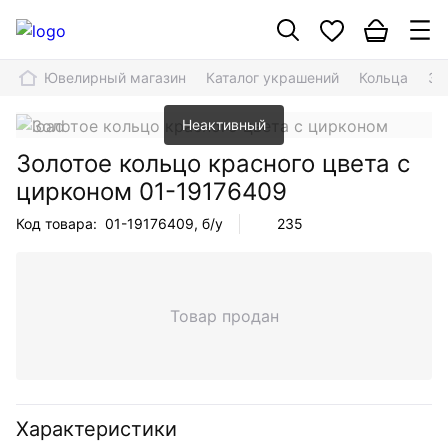
Ювелирный магазин
Каталог украшений
Кольца
Зо
Неактивный
Золотое кольцо красного цвета с
цирконом
01-19176409
Код товара:
01-19176409
, б/у
235
Товар продан
Характеристики