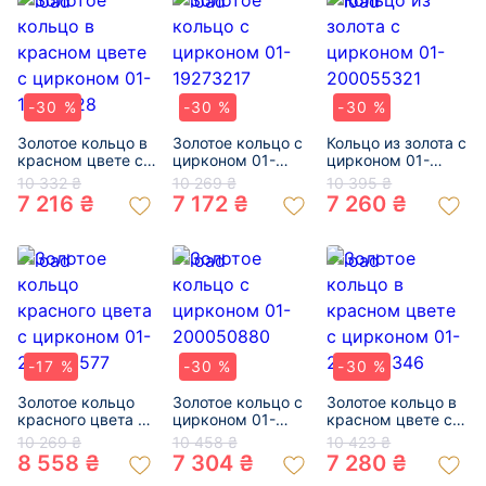
-30 %
-30 %
-30 %
Золотое кольцо в
Золотое кольцо с
Кольцо из золота с
красном цвете с
цирконом 01-
цирконом 01-
цирконом 01-
19273217
200055321
10 332 ₴
10 269 ₴
10 395 ₴
19132728
7 216 ₴
7 172 ₴
7 260 ₴
-17 %
-30 %
-30 %
Золотое кольцо
Золотое кольцо с
Золотое кольцо в
красного цвета с
цирконом 01-
красном цвете с
цирконом 01-
200050880
цирконом 01-
10 269 ₴
10 458 ₴
10 423 ₴
200501577
200082346
8 558 ₴
7 304 ₴
7 280 ₴