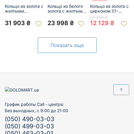
Кольцо из золота с
Кольцо из белого
Кольцо из золота с
желтыми
золота с желтыми
цирконом 01-
бриллиантами 01-
бриллиантами 01-
19097275
17 366 ₴
201017149
200943846
31 903 ₴
23 998 ₴
12 129 ₴
Показать еще
↑
График работы Call - центра:
Без выходных, с 9:00 до 21:00
(050) 490-03-03
(050) 499-03-03
(050) 463-03-01