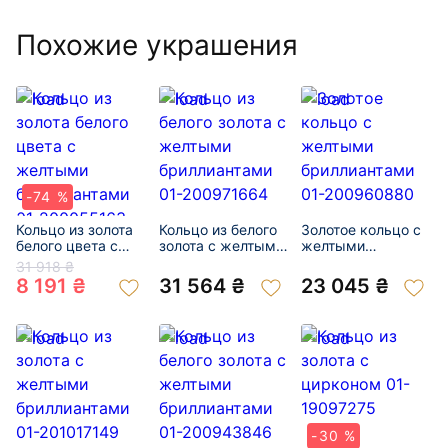
Похожие украшения
-74 %
Кольцо из золота
Кольцо из белого
Золотое кольцо с
белого цвета с
золота с желтыми
желтыми
желтыми
бриллиантами 01-
бриллиантами 01-
31 918 ₴
бриллиантами 01-
200971664
200960880
8 191 ₴
31 564 ₴
23 045 ₴
200055163
-30 %