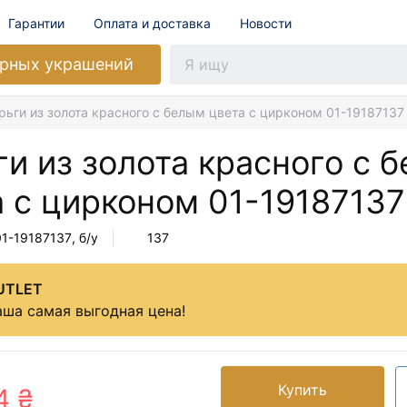
Гарантии
Оплата и доставка
Новости
рных украшений
рьги из золота красного с белым цвета с цирконом 01-19187137
и из золота красного с 
а с цирконом
01-19187137
01-19187137
, б/у
137
UTLET
ша самая выгодная цена!
Купить
4 ₴