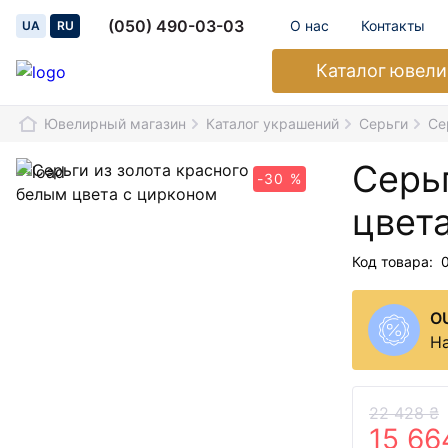
(050) 490-03-03
О нас
Контакты
UA
RU
Каталог
ювели
Ювелирный магазин
Каталог украшений
Серьги
Се
Серьг
-30 %
цвет
Код товара:
O
На
22 428 ₴
15 66