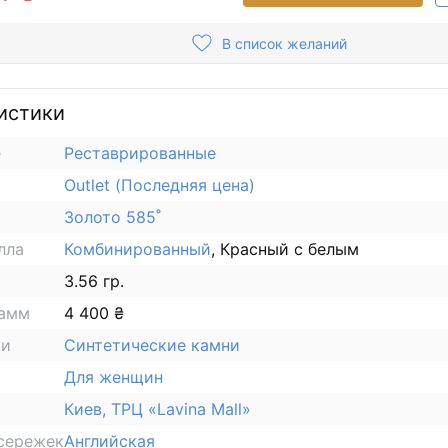
В список желаний
истики
е
Реставрированные
Outlet (Последняя цена)
Золото 585˚
лла
Комбинированный
, Красный с белым
3.56 гр.
рамм
4 400 ₴
ки
Синтетические камни
Для женщин
Киев, ТРЦ «Lavina Mall»
сережек
Английская