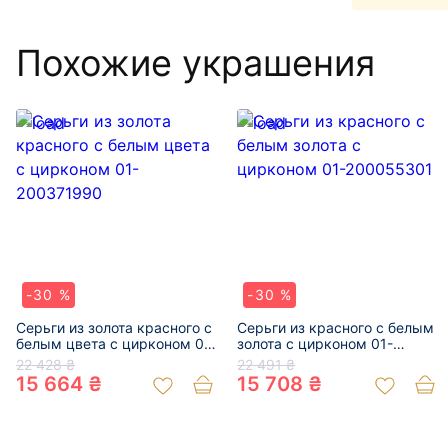
Похожие украшения
-30 %
-30 %
Серьги из золота красного с
Серьги из красного с белым
белым цвета с цирконом 01-
золота с цирконом 01-
200371990
200055301
22 428 ₴
22 491 ₴
15 664 ₴
15 708 ₴