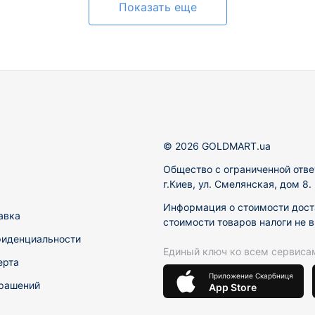
Показать еще
© 2026 GOLDMART.ua
Общество с ограниченной отве
г.Киев, ул. Смелянская, дом 8
Информация о стоимости доста
авка
стоимости товаров налоги не 
фиденциальности
Единый ключ ко всем сервиса
ерта
Приложение Скарбниця
рашений
App Store