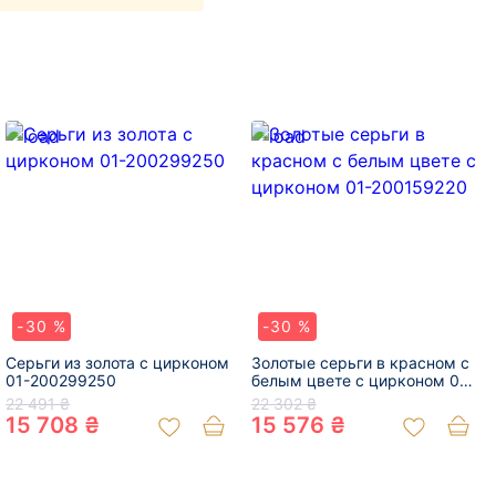
-30 %
-30 %
Серьги из золота с цирконом
Золотые серьги в красном с
01-200299250
белым цвете с цирконом 01-
200159220
22 491 ₴
22 302 ₴
15 708 ₴
15 576 ₴