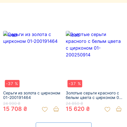
-37 %
-37 %
Серьги из золота с цирконом
Золотые серьги красного с
01-200191464
белым цвета с цирконом 01-
200250914
24 990 ₴
24 850 ₴
15 708 ₴
15 620 ₴