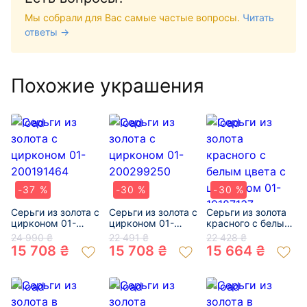
Мы собрали для Вас самые частые вопросы.
Читать
ответы →
Похожие украшения
-37 %
-30 %
-30 %
Серьги из золота с
Серьги из золота с
Серьги из золота
цирконом 01-
цирконом 01-
красного с белым
200191464
200299250
цвета с цирконом
24 990 ₴
22 491 ₴
22 428 ₴
01-19187137
15 708 ₴
15 708 ₴
15 664 ₴