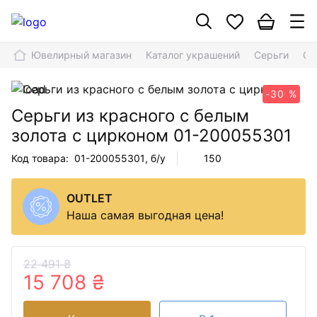
Ювелирный магазин
Каталог украшений
Серьги
Се
-30 %
Серьги из красного с белым
золота с цирконом
01-200055301
Код товара:
01-200055301
, б/у
150
OUTLET
Наша самая выгодная цена!
22 491 ₴
15 708 ₴