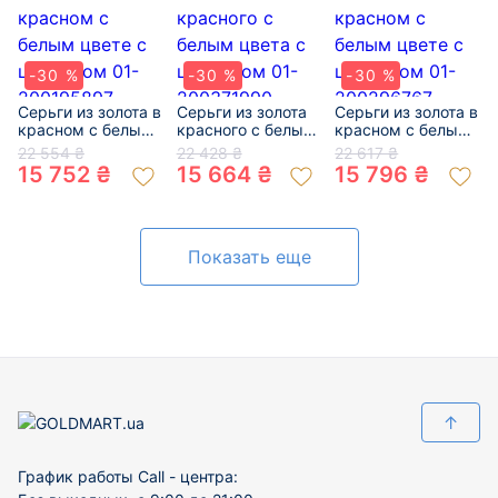
-30 %
-30 %
-30 %
Серьги из золота в
Серьги из золота
Серьги из золота в
красном с белым
красного с белым
красном с белым
цвете с цирконом
цвета с цирконом
цвете с цирконом
22 554 ₴
22 428 ₴
22 617 ₴
01-200195897
01-200371990
01-200296767
15 752 ₴
15 664 ₴
15 796 ₴
Показать еще
↑
График работы Call - центра: