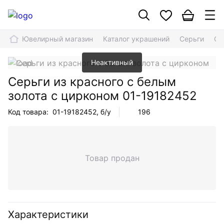
Ювелирный магазин
Каталог украшений
Серьги
Се
Неактивный
Серьги из красного с белым
золота с цирконом
01-19182452
Код товара:
01-19182452
, б/у
196
Товар продан
Характеристики