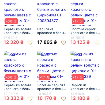
-30 %
-17 %
Серьги из золота
Серьги из
Золотые серьги
красного с белым
красного с белым
красного с белым
цвета с цирконом
золота с цирконом
цвета с цирконом
17 640 ₴
15 750 ₴
01-200038881
01-200894377
01-200748320
12 320 ₴
17 892 ₴
13 125 ₴
-30 %
-17 %
-17 %
Серьги из золота
Золотые серьги в
Серьги из
красного с белым
красном с белым
красного с белым
цвета с цирконом
цвете с цирконом
золота с цирконом
19 089 ₴
19 404 ₴
14 616 ₴
01-200118807
01-200605491
01-200412329
13 332 ₴
16 170 ₴
12 180 ₴