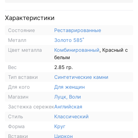
Характеристики
Состояние
Реставрированные
Металл
Золото 585˚
Цвет металла
Комбинированный
, Красный с
белым
Вес
2.85 гр.
Тип вставки
Синтетические камни
Для кого
Для женщин
Магазин
Луцк, Воли
Застежка сережек
Английская
Стиль
Классический
Форма
Круг
Вставки
Циркон