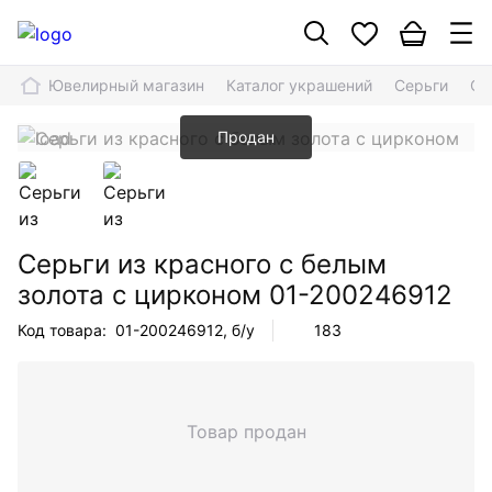
Ювелирный магазин
Каталог украшений
Серьги
Се
Продан
Серьги из красного с белым
золота с цирконом
01-200246912
Код товара:
01-200246912
, б/у
183
Товар продан