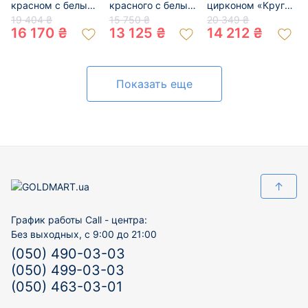
красном с белым
красного с белым
цирконом «Круг»
цвете с цирконом
цвета с цирконом
01-200149569
19 404 ₴
15 750 ₴
20 349 ₴
01-200605491
01-200748320
16 170 ₴
13 125 ₴
14 212 ₴
Показать еще
↑
График работы Call - центра:
Без выходных, с 9:00 до 21:00
(050) 490-03-03
(050) 499-03-03
(050) 463-03-01