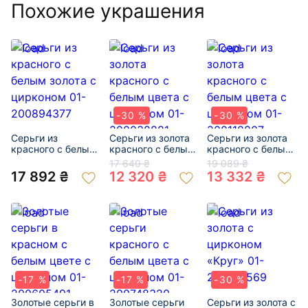
Похожие украшения
-30 %
-30 %
Серьги из
Серьги из золота
Серьги из золота
красного с белым
красного с белым
красного с белым
золота с цирконом
цвета с цирконом
цвета с цирконом
17 640 ₴
19 089 ₴
01-200894377
01-200038881
01-200118807
17 892 ₴
12 320 ₴
13 332 ₴
-17 %
-17 %
-30 %
Золотые серьги в
Золотые серьги
Серьги из золота с