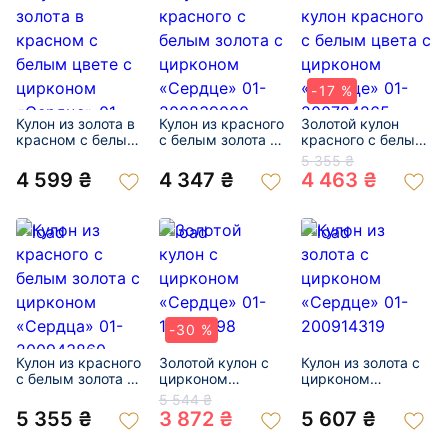
-17 %
Кулон из золота в
Кулон из красного
Золотой кулон
красном с белым
с белым золота с
красного с белым
цвете с цирконом
цирконом
цвета с цирконом
5 355 ₴
«Сердце» 01-
«Сердце» 01-
«Сердце» 01-
4 599 ₴
4 347 ₴
4 463 ₴
200926858
200839000
200784265
-30 %
Кулон из красного
Золотой кулон с
Кулон из золота с
с белым золота с
цирконом
цирконом
цирконом
«Сердце» 01-
«Сердце» 01-
5 544 ₴
«Сердца» 01-
18983998
200914319
5 355 ₴
3 872 ₴
5 607 ₴
200943860