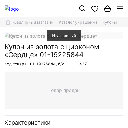
Ювелирный магазин
Каталог украшений
Кулоны
Ку
Неактивный
Кулон из золота с цирконом
«Сердце»
01-19225844
Код товара:
01-19225844
, б/у
437
Товар продан
Характеристики