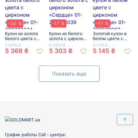
-30 %
-17 %
-17 %
Кулон из золота
Кулон из белого
Золотой кулон в
белого цвета с
золота с цирконом
белом цвете с
цирконом
«Сердце» 01-
цирконом
7 686 ₴
6 363 ₴
6 174 ₴
«Сердце» 01-
200794039
«Сердце» 01-
5 368 ₴
5 303 ₴
5 145 ₴
200322234
200590007
Показать еще
↑
График работы Call - центра: