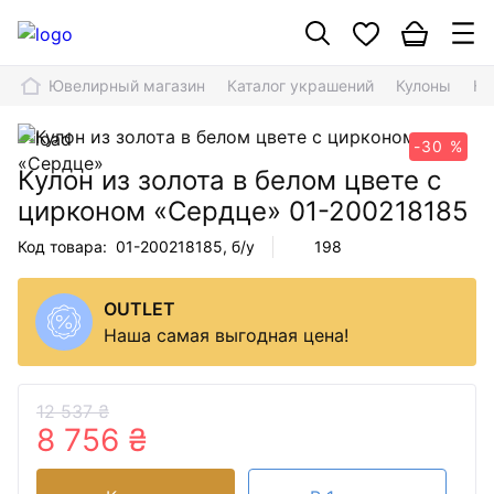
Ювелирный магазин
Каталог украшений
Кулоны
Ку
-30 %
Кулон из золота в белом цвете с
цирконом «Сердце»
01-200218185
Код товара:
01-200218185
, б/у
198
OUTLET
Наша самая выгодная цена!
12 537 ₴
8 756 ₴