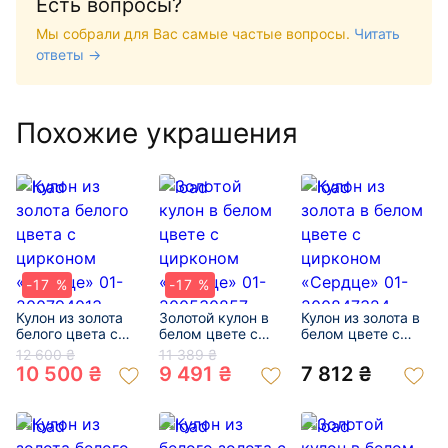
Есть вопросы?
Мы собрали для Вас самые частые вопросы.
Читать
ответы →
Похожие украшения
-17 %
-17 %
Кулон из золота
Золотой кулон в
Кулон из золота в
белого цвета с
белом цвете с
белом цвете с
цирконом
цирконом
цирконом
12 600 ₴
11 389 ₴
«Сердце» 01-
«Сердце» 01-
«Сердце» 01-
10 500 ₴
9 491 ₴
7 812 ₴
200794013
200530857
200847324