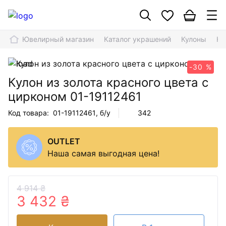
Ювелирный магазин
Каталог украшений
Кулоны
Ку
-30 %
Кулон из золота красного цвета с
цирконом
01-19112461
Код товара:
01-19112461
, б/у
342
OUTLET
Наша самая выгодная цена!
4 914 ₴
3 432 ₴