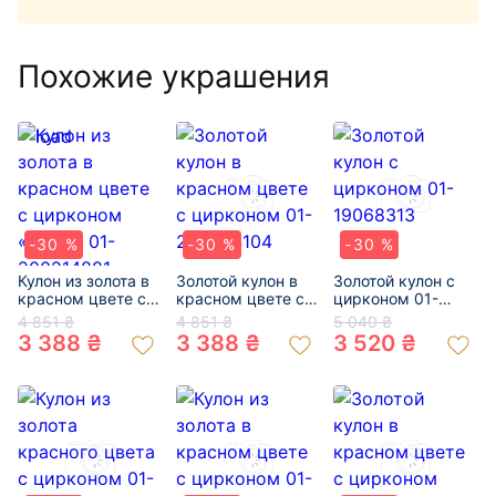
Похожие украшения
-30 %
-30 %
-30 %
Кулон из золота в
Золотой кулон в
Золотой кулон с
красном цвете с
красном цвете с
цирконом 01-
цирконом «Ключ»
цирконом 01-
19068313
4 851 ₴
4 851 ₴
5 040 ₴
01-200214881
200344104
3 388 ₴
3 388 ₴
3 520 ₴