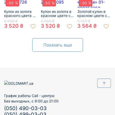
-30 %
-30 %
-30 %
Кулон из золота
Кулон из золота в
Золотой кулон в
красного цвета с
красном цвете с
красном цвете с
цирконом 01-
цирконом 01-
цирконом
5 040 ₴
5 040 ₴
5 103 ₴
200296726
200366095
«Сердце» 01-
3 520 ₴
3 520 ₴
3 564 ₴
200353358
Показать еще
↑
График работы Call - центра:
Без выходных, с 9:00 до 21:00
(050) 490-03-03
(050) 499-03-03