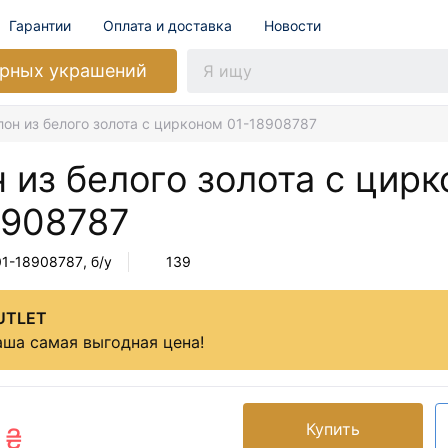
Гарантии
Оплата и доставка
Новости
рных украшений
лон из белого золота с цирконом 01-18908787
 из белого золота с цир
8908787
01-18908787
, б/у
139
UTLET
ша самая выгодная цена!
Купить
 ₴