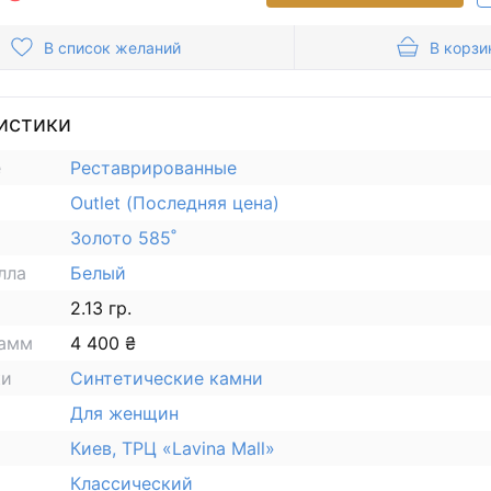
В список желаний
В корзи
истики
е
Реставрированные
Outlet (Последняя цена)
Золото 585˚
лла
Белый
2.13 гр.
рамм
4 400 ₴
ки
Синтетические камни
Для женщин
Киев, ТРЦ «Lavina Mall»
Классический