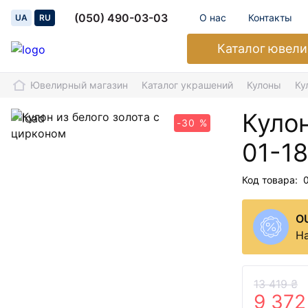
(050) 490-03-03
О нас
Контакты
UA
RU
Каталог
ювели
Ювелирный магазин
Каталог украшений
Кулоны
Ку
Кулон
-30 %
01-1
Код товара:
O
На
13 419 ₴
9 372