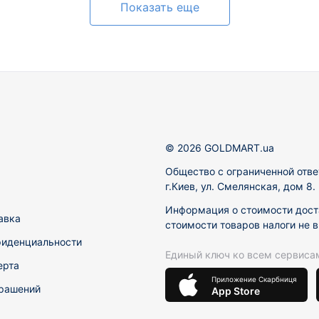
Показать еще
© 2026 GOLDMART.ua
Общество с ограниченной отве
г.Киев, ул. Смелянская, дом 8
Информация о стоимости доста
авка
стоимости товаров налоги не 
фиденциальности
Единый ключ ко всем сервиса
ерта
Приложение Скарбниця
рашений
App Store