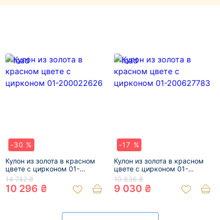
-30 %
-17 %
Кулон из золота в красном
Кулон из золота в красном
цвете с цирконом 01-
цвете с цирконом 01-
200022626
200627783
14 742 ₴
10 836 ₴
10 296 ₴
9 030 ₴