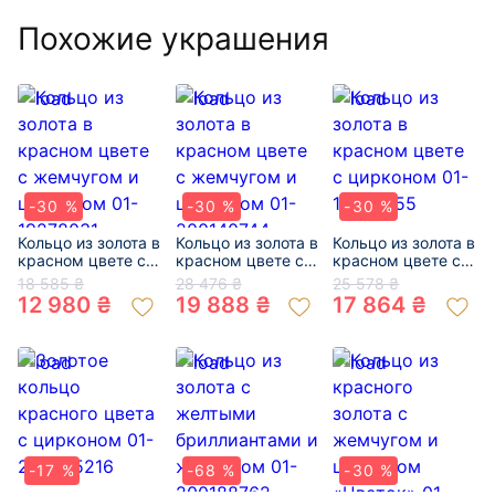
Похожие украшения
-30 %
-30 %
-30 %
Кольцо из золота в
Кольцо из золота в
Кольцо из золота в
красном цвете с
красном цвете с
красном цвете с
жемчугом и
жемчугом и
цирконом 01-
18 585 ₴
28 476 ₴
25 578 ₴
цирконом 01-
цирконом 01-
19246755
12 980 ₴
19 888 ₴
17 864 ₴
19278031
200140744
-17 %
-68 %
-30 %