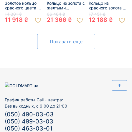
Золотое кольцо
Кольцо из золота с
Кольцо из
красного цвета с
желтыми
красного золота с
цирконом 01-
бриллиантами и
жемчугом и
14 301 ₴
66 484 ₴
17 451 ₴
200455216
жемчугом 01-
цирконом
11 918 ₴
21 366 ₴
12 188 ₴
200188762
«Цветок» 01-
200135115
Показать еще
↑
График работы Call - центра:
Без выходных, с 9:00 до 21:00
(050) 490-03-03
(050) 499-03-03
(050) 463-03-01