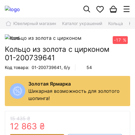
Ювелирный магазин
Каталог украшений
Кольца
Ко
-17 %
Кольцо из золота с цирконом
01-200739641
Код товара:
01-200739641
, б/у
54
Золотая Ярмарка
Шикарная возможность для золотого
шопинга!
15 435 ₴
12 863 ₴