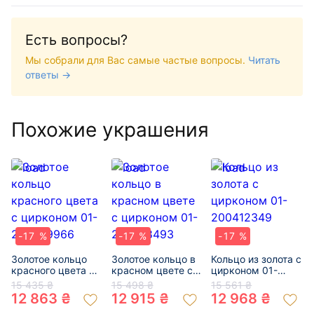
Есть вопросы?
Мы собрали для Вас самые частые вопросы.
Читать
ответы →
Похожие украшения
-17 %
-17 %
-17 %
Золотое кольцо
Золотое кольцо в
Кольцо из золота с
красного цвета с
красном цвете с
цирконом 01-
цирконом 01-
цирконом 01-
200412349
15 435 ₴
15 498 ₴
15 561 ₴
200589966
200768493
12 863 ₴
12 915 ₴
12 968 ₴