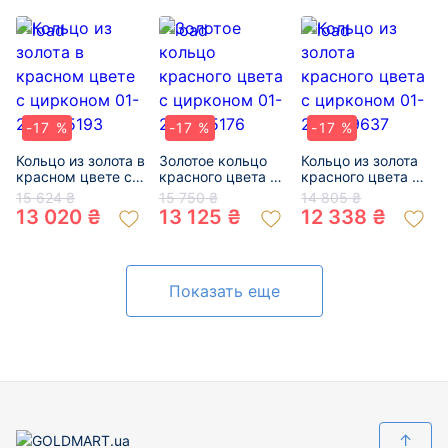
-17 %
-17 %
-17 %
Кольцо из золота в
Золотое кольцо
Кольцо из золота
красном цвете с
красного цвета с
красного цвета с
цирконом 01-
цирконом 01-
цирконом 01-
15 624 ₴
15 750 ₴
14 805 ₴
200485193
200485176
200739637
13 020 ₴
13 125 ₴
12 338 ₴
Показать еще
↑