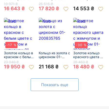
жемчугом и
жемчугом и
цирконом 01-
19 971 ₴
25 515 ₴
цирконом «Круг»
цирконом 01-
200934359
16 643 ₴
17 820 ₴
14 553 ₴
01-200510670
200244585
-17 %
-30 %
Золотое кольцо в
Кольцо из золота с
Золотое кольцо
красном с белым
цирконом 01-
красного цвета с
цвете с жемчугом
200835765
жемчугом и
23 940 ₴
26 460 ₴
и цирконом 01-
цирконом 01-
19 950 ₴
21 168 ₴
18 480 ₴
200379279
19301135
Показать еще