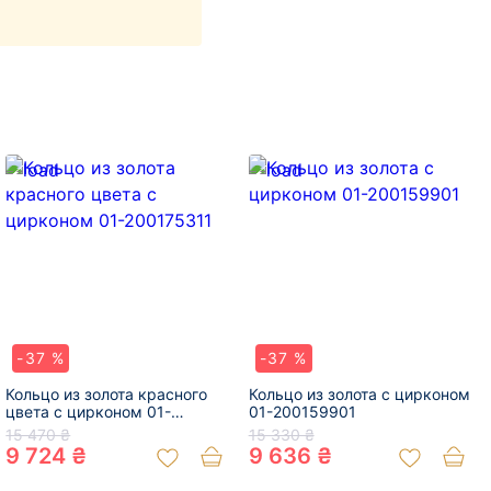
-37 %
-37 %
Кольцо из золота красного
Кольцо из золота с цирконом
цвета с цирконом 01-
01-200159901
200175311
15 470 ₴
15 330 ₴
9 724 ₴
9 636 ₴