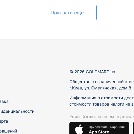
Показать еще
© 2026 GOLDMART.ua
Общество с ограниченной отве
г.Киев, ул. Смелянская, дом 8
Информация о стоимости доста
авка
стоимости товаров налоги не 
фиденциальности
Единый ключ ко всем сервиса
ерта
Приложение Скарбниця
рашений
App Store