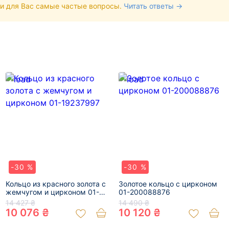
и для Вас самые частые вопросы.
Читать ответы →
-30 %
-30 %
Кольцо из красного золота с
Золотое кольцо с цирконом
жемчугом и цирконом 01-
01-200088876
19237997
14 427 ₴
14 490 ₴
10 076 ₴
10 120 ₴