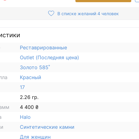
В списке желаний 4 человек
истики
е
Реставрированные
Outlet (Последняя цена)
Золото 585˚
лла
Красный
17
2.26 гр.
рамм
4 400 ₴
а
Halo
ки
Синтетические камни
Для женщин