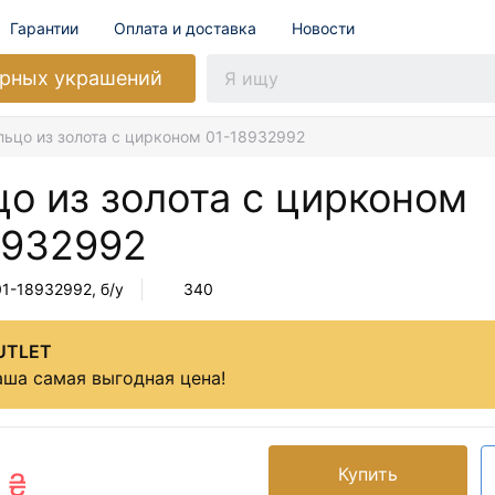
Гарантии
Оплата и доставка
Новости
рных украшений
льцо из золота с цирконом 01-18932992
цо из золота с цирконом
8932992
01-18932992
, б/у
340
UTLET
ша самая выгодная цена!
Купить
 ₴