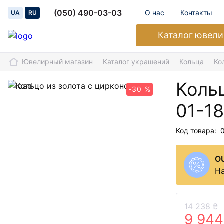
(050) 490-03-03
О нас
Контакты
UA
RU
Каталог
ювели
Ювелирный магазин
Каталог украшений
Кольца
Ко
Коль
-30 %
01-1
Код товара:
O
На
14 238 ₴
9 944