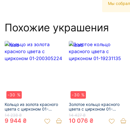
Мы собрал
Похожие украшения
-30 %
-30 %
Кольцо из золота красного
Золотое кольцо красного
цвета с цирконом 01-
цвета с цирконом 01-
200305224
19231135
14 238 ₴
14 427 ₴
9 944 ₴
10 076 ₴