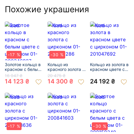
Похожие украшения
-17 %
-30 %
Золотое кольцо в
Кольцо из
Кольцо из золота в
красном с белым
красного золота с
красном цвете с
цвете с цирконом
цирконом 01-
цирконом 01-
16 947 ₴
20 475 ₴
01-200346827
200292286
201047692
14 123 ₴
14 300 ₴
24 192 ₴
-17 %
-30 %