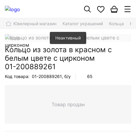
Ювелирный магазин
Каталог украшений
Кольца
Ко
Неактивный
Кольцо из золота в красном с
белым цвете с цирконом
01-200889261
Код товара:
01-200889261
, б/у
65
Товар продан