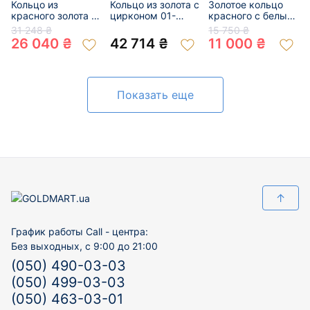
Кольцо из
Кольцо из золота с
Золотое кольцо
красного золота с
цирконом 01-
красного с белым
цирконом 01-
200841603
цвета с цирконом
31 248 ₴
15 750 ₴
200593636
01-200159340
26 040 ₴
42 714 ₴
11 000 ₴
Показать еще
↑
График работы Call - центра:
Без выходных, с 9:00 до 21:00
(050) 490-03-03
(050) 499-03-03
(050) 463-03-01