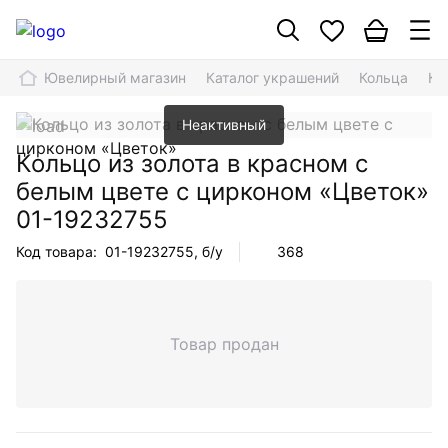
Ювелирный магазин
Каталог украшений
Кольца
Ко
Неактивный
Кольцо из золота в красном с
белым цвете с цирконом «Цветок»
01-19232755
Код товара:
01-19232755
, б/у
368
Товар продан