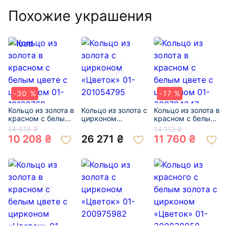
Похожие украшения
-30 %
-17 %
Кольцо из золота в
Кольцо из золота с
Кольцо из золота в
красном с белым
цирконом
красном с белым
цвете с цирконом
«Цветок» 01-
цвете с цирконом
14 616 ₴
14 112 ₴
01-19120769
201054795
01-200784247
10 208 ₴
26 271 ₴
11 760 ₴