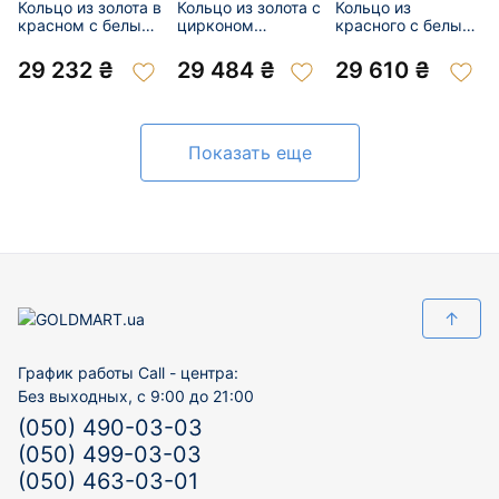
Кольцо из золота в
Кольцо из золота с
Кольцо из
красном с белым
цирконом
красного с белым
цвете с цирконом
«Цветок» 01-
золота с цирконом
«Цветок» 01-
200975982
«Цветок» 01-
29 232 ₴
29 484 ₴
29 610 ₴
200916113
200838958
Показать еще
↑
График работы Call - центра:
Без выходных, с 9:00 до 21:00
(050) 490-03-03
(050) 499-03-03
(050) 463-03-01