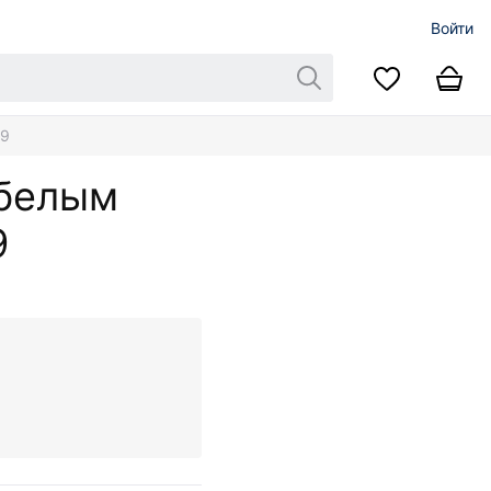
Войти
09
 белым
9