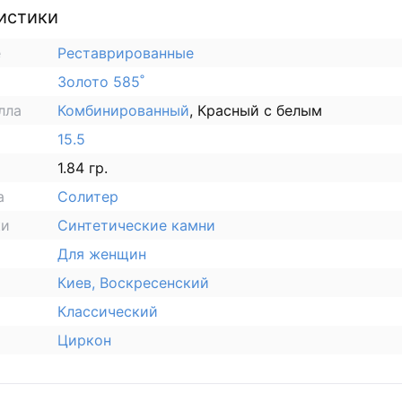
истики
е
Реставрированные
Золото 585˚
лла
Комбинированный
, Красный с белым
15.5
1.84 гр.
а
Солитер
ки
Синтетические камни
Для женщин
Киев, Воскресенский
Классический
Циркон