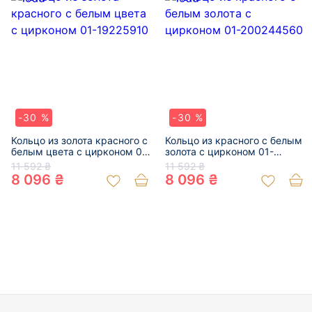
-30 %
-30 %
Кольцо из золота красного с
Кольцо из красного с белым
белым цвета с цирконом 01-
золота с цирконом 01-
19225910
200244560
11 592 ₴
11 592 ₴
8 096 ₴
8 096 ₴