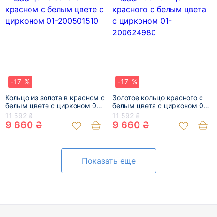
-17 %
-17 %
Кольцо из золота в красном с
Золотое кольцо красного с
белым цвете с цирконом 01-
белым цвета с цирконом 01-
200501510
200624980
11 592 ₴
11 592 ₴
9 660 ₴
9 660 ₴
Показать еще