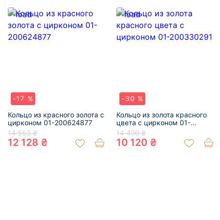
-17 %
-30 %
Кольцо из красного золота с
Кольцо из золота красного
цирконом 01-200624877
цвета с цирконом 01-
200330291
14 553 ₴
14 490 ₴
12 128 ₴
10 120 ₴