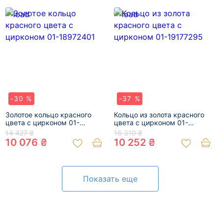
-30 %
-37 %
Золотое кольцо красного
Кольцо из золота красного
цвета с цирконом 01-
цвета с цирконом 01-
18972401
19177295
14 427 ₴
16 310 ₴
10 076 ₴
10 252 ₴
Показать еще