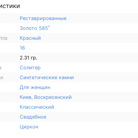
истики
е
Реставрированные
Золото 585˚
лла
Красный
16
2.31 гр.
а
Солитер
ки
Синтетические камни
Для женщин
Киев, Воскресенский
Классический
Свадебное
Циркон