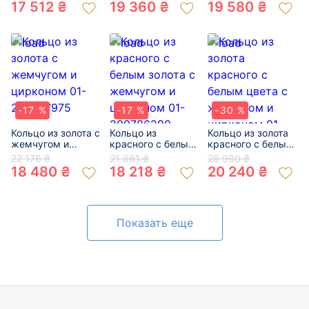
и цирконом 01-
200261846
и цирконом
17 512 ₴
19 360 ₴
19 580 ₴
200164442
«Круги» 01-
200364604
-17 %
-17 %
-30 %
Кольцо из золота с
Кольцо из
Кольцо из золота
жемчугом и
красного с белым
красного с белым
цирконом 01-
золота с
цвета с жемчугом
22 176 ₴
21 861 ₴
28 980 ₴
200737975
жемчугом и
и цирконом 01-
18 480 ₴
18 218 ₴
20 240 ₴
цирконом 01-
200343339
200786290
Показать еще