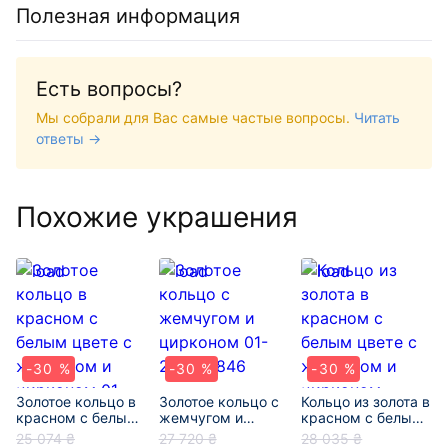
Полезная информация
Есть вопросы?
Мы собрали для Вас самые частые вопросы.
Читать
ответы →
Похожие украшения
-30 %
-30 %
-30 %
Золотое кольцо в
Золотое кольцо с
Кольцо из золота в
красном с белым
жемчугом и
красном с белым
цвете с жемчугом
цирконом 01-
цвете с жемчугом
25 074 ₴
27 720 ₴
28 035 ₴