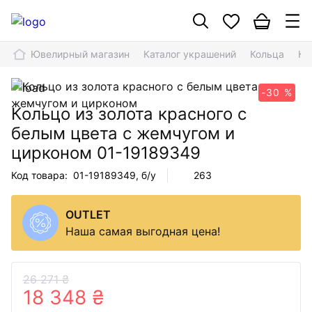
Ювелирный магазин
Каталог украшений
Кольца
Ко
-30 %
Кольцо из золота красного с
белым цвета с жемчугом и
цирконом
01-19189349
Код товара:
01-19189349
, б/у
263
OUTLET
Наша самая выгодная цена!
26 271 ₴
18 348 ₴