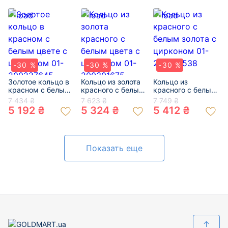
-30 %
-30 %
-30 %
Золотое кольцо в
Кольцо из золота
Кольцо из
красном с белым
красного с белым
красного с белым
цвете с цирконом
цвета с цирконом
золота с цирконом
7 434 ₴
7 623 ₴
7 749 ₴
01-200227645
01-200301675
01-200145538
5 192 ₴
5 324 ₴
5 412 ₴
Показать еще
↑