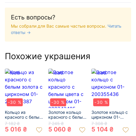
Есть вопросы?
Мы собрали для Вас самые частые вопросы.
Читать
ответы →
Похожие украшения
-30 %
-30 %
-30 %
Кольцо из
Золотое кольцо
Золотое кольцо с
красного с белым
красного с белым
цирконом 01-
золота с цирконом
цвета с цирконом
200355436
7 182 ₴
7 245 ₴
7 308 ₴
01-200330387
01-200343405
5 016 ₴
5 060 ₴
5 104 ₴