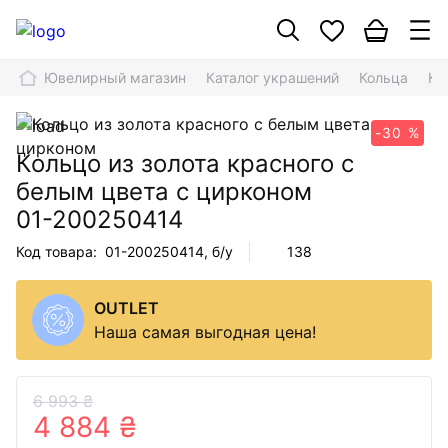
Ювелирный магазин
Каталог украшений
Кольца
Ко
-30 %
Кольцо из золота красного с
белым цвета с цирконом
01-200250414
Код товара:
01-200250414
, б/у
138
OUTLET
Наша самая выгодная цена!
6 993 ₴
4 884 ₴