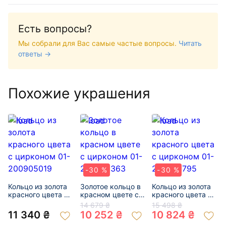
Есть вопросы?
Мы собрали для Вас самые частые вопросы.
Читать
ответы →
Похожие украшения
-30 %
-30 %
Кольцо из золота
Золотое кольцо в
Кольцо из золота
красного цвета с
красном цвете с
красного цвета с
цирконом 01-
цирконом 01-
цирконом 01-
14 679 ₴
15 498 ₴
200905019
200092363
200050795
11 340 ₴
10 252 ₴
10 824 ₴