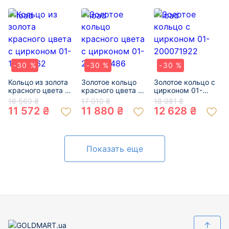
-30 %
-30 %
-30 %
Кольцо из золота
Золотое кольцо
Золотое кольцо с
красного цвета с
красного цвета с
цирконом 01-
цирконом 01-
цирконом 01-
200071922
16 569 ₴
17 010 ₴
18 081 ₴
19312962
200018486
11 572 ₴
11 880 ₴
12 628 ₴
Показать еще
↑