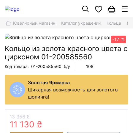
Ювелирный магазин
Каталог украшений
Кольца
Ко
-17 %
Кольцо из золота красного цвета с
цирконом
01-200585560
Код товара:
01-200585560
, б/у
108
Золотая Ярмарка
Шикарная возможность для золотого
шопинга!
13 356 ₴
11 130 ₴