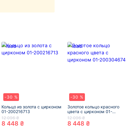
-30 %
-30 %
Кольцо из золота с цирконом
Золотое кольцо красного
01-200216713
цвета с цирконом 01-
200304674
12 096 ₴
12 096 ₴
8 448 ₴
8 448 ₴