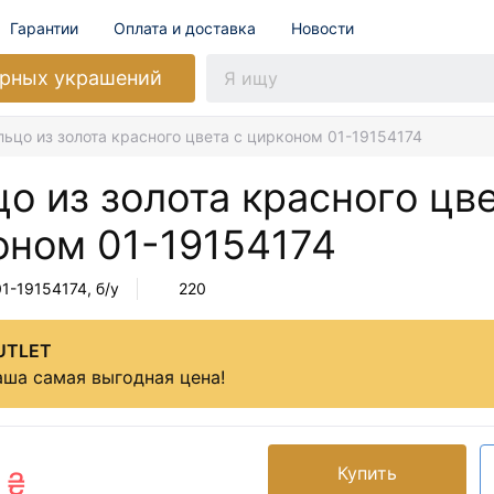
Гарантии
Оплата и доставка
Новости
рных украшений
льцо из золота красного цвета с цирконом 01-19154174
о из золота красного цве
оном
01-19154174
01-19154174
, б/у
220
UTLET
ша самая выгодная цена!
Купить
 ₴