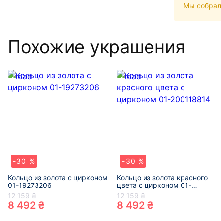
Мы собрал
Похожие украшения
-30 %
-30 %
Кольцо из золота с цирконом
Кольцо из золота красного
01-19273206
цвета с цирконом 01-
200118814
12 159 ₴
12 159 ₴
8 492 ₴
8 492 ₴