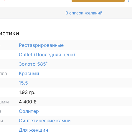
В список желаний
истики
е
Реставрированные
Outlet (Последняя цена)
Золото 585˚
лла
Красный
15.5
1.93 гр.
рамм
4 400 ₴
а
Солитер
ки
Синтетические камни
Для женщин