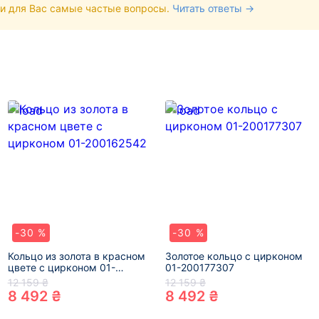
и для Вас самые частые вопросы.
Читать ответы →
-30 %
-30 %
Кольцо из золота в красном
Золотое кольцо с цирконом
цвете с цирконом 01-
01-200177307
200162542
12 159 ₴
12 159 ₴
8 492 ₴
8 492 ₴