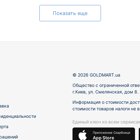
Показать еще
© 2026 GOLDMART.ua
Общество с ограниченной отве
г.Киев, ул. Смелянская, дом 8
Информация о стоимости доста
авка
стоимости товаров налоги не 
фиденциальности
Единый ключ ко всем сервиса
ерта
Приложение Скарбниця
рашений
App Store