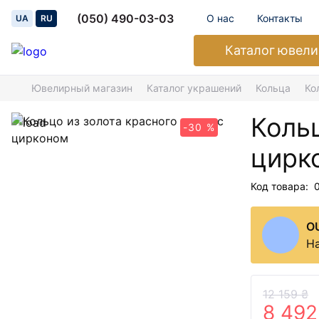
(050) 490-03-03
О нас
Контакты
UA
RU
Каталог
ювели
Ювелирный магазин
Каталог украшений
Кольца
Ко
Кольц
-30 %
цирк
Код товара:
O
На
12 159 ₴
8 492