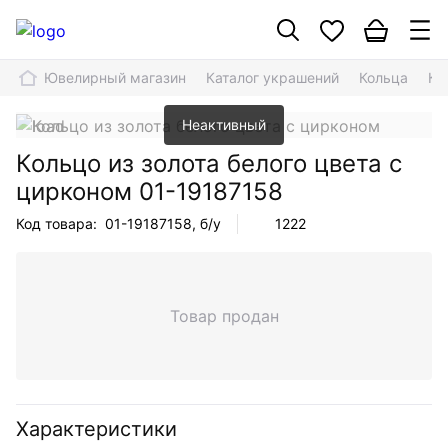
Ювелирный магазин
Каталог украшений
Кольца
Ко
Неактивный
Кольцо из золота белого цвета с
цирконом
01-19187158
Код товара:
01-19187158
, б/у
1222
Товар продан
Характеристики