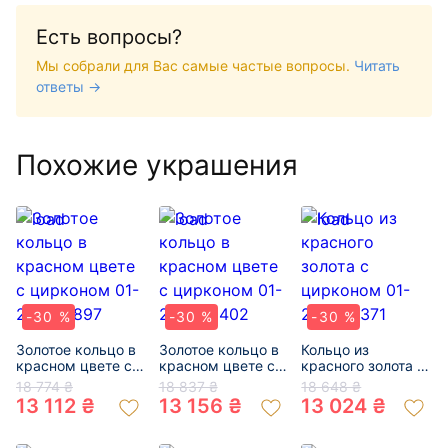
Есть вопросы?
Мы собрали для Вас самые частые вопросы.
Читать
ответы →
Похожие украшения
-30 %
-30 %
-30 %
Золотое кольцо в
Золотое кольцо в
Кольцо из
красном цвете с
красном цвете с
красного золота с
цирконом 01-
цирконом 01-
цирконом 01-
18 774 ₴
18 837 ₴
18 648 ₴
200122897
200040402
200279371
13 112 ₴
13 156 ₴
13 024 ₴