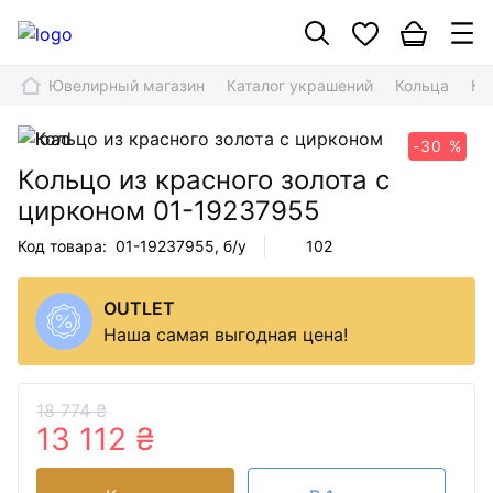
Ювелирный магазин
Каталог украшений
Кольца
Ко
-30 %
Кольцо из красного золота с
цирконом
01-19237955
Код товара:
01-19237955
, б/у
102
OUTLET
Наша самая выгодная цена!
18 774 ₴
13 112 ₴