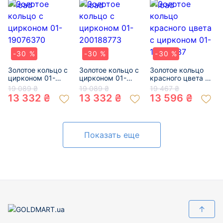
-30 %
-30 %
-30 %
Золотое кольцо с
Золотое кольцо с
Золотое кольцо
цирконом 01-
цирконом 01-
красного цвета с
19076370
200188773
цирконом 01-
19 089 ₴
19 089 ₴
19 467 ₴
19303137
13 332 ₴
13 332 ₴
13 596 ₴
Показать еще
↑