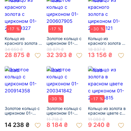
-17 %
-17 %
-30 %
Кольцо из
Золотое кольцо с
Кольцо из
красного золота с
цирконом 01-
красного золота с
цирконом 01-
200607905
цирконом 01-
34 650 ₴
38 871 ₴
18 837 ₴
200809327
200344121
28 875 ₴
32 393 ₴
13 156 ₴
-30 %
-17 %
Золотое кольцо с
Золотое кольцо с
Кольцо из золота в
цирконом 01-
цирконом 01-
красном цвете с
200914358
200341842
цирконом 01-
11 718 ₴
11 088 ₴
200435815
14 238 ₴
8 184 ₴
9 240 ₴