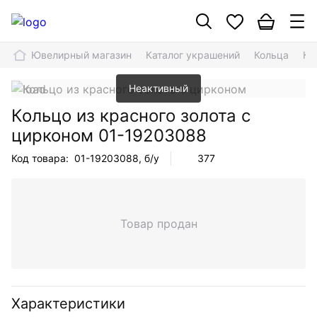
Ювелирный магазин
Каталог украшений
Кольца
Ко
Неактивный
Кольцо из красного золота с
цирконом
01-19203088
Код товара:
01-19203088
, б/у
377
Товар продан
Характеристики