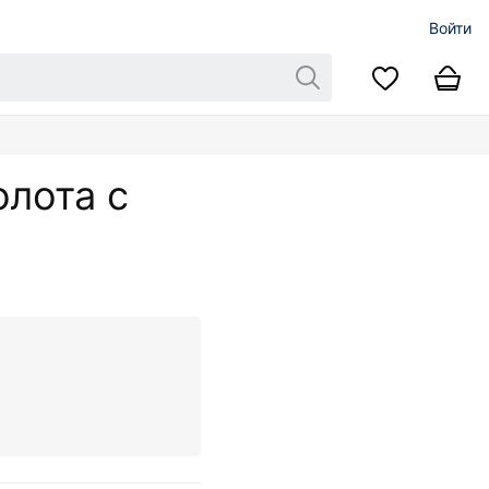
Войти
олота с