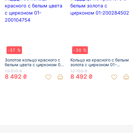
-37 %
-30 %
Золотое кольцо красного с
Кольцо из красного с белым
белым цвета с цирконом 01-
золота с цирконом 01-
200104754
200284502
13 510 ₴
12 159 ₴
8 492 ₴
8 492 ₴