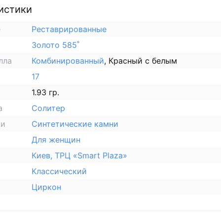
истики
е
Реставрированные
Золото 585˚
лла
Комбинированный
, Красный с белым
17
1.93 гр.
а
Солитер
ки
Синтетические камни
Для женщин
Киев, ТРЦ «Smart Plaza»
Классический
Циркон