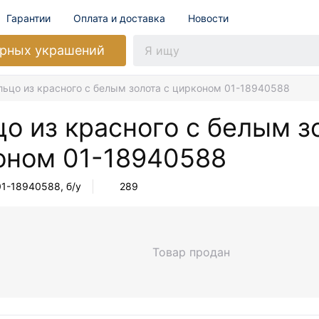
Гарантии
Оплата и доставка
Новости
рных украшений
льцо из красного с белым золота с цирконом 01-18940588
о из красного с белым з
оном
01-18940588
01-18940588
, б/у
289
Товар продан