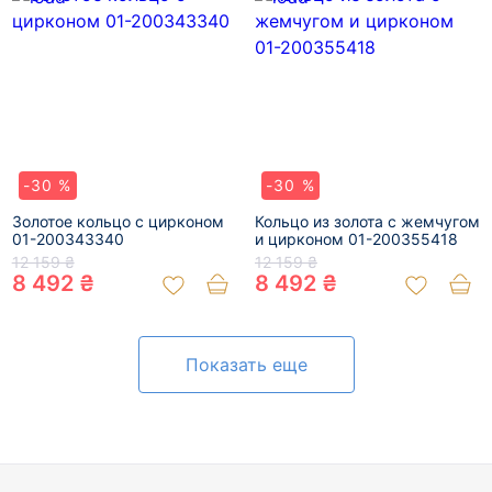
-30 %
-30 %
Золотое кольцо с цирконом
Кольцо из золота с жемчугом
01-200343340
и цирконом 01-200355418
12 159 ₴
12 159 ₴
8 492 ₴
8 492 ₴
Показать еще