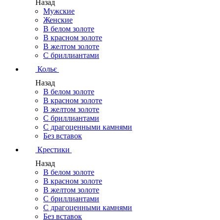
Назад
Мужские
Женские
В белом золоте
В красном золоте
В желтом золоте
С бриллиантами
Кольє
Назад
В белом золоте
В красном золоте
В желтом золоте
С бриллиантами
С драгоценными камнями
Без вставок
Крестики
Назад
В белом золоте
В красном золоте
В желтом золоте
С бриллиантами
С драгоценными камнями
Без вставок