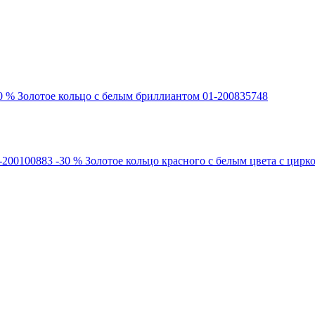
0 %
Золотое кольцо с белым бриллиантом 01-200835748
-30 %
Золотое кольцо красного с белым цвета с цирк