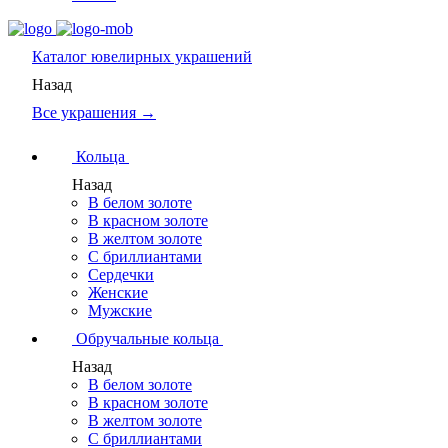
Каталог
ювелирных украшений
Назад
Все украшения →
Кольца
Назад
В белом золоте
В красном золоте
В желтом золоте
С бриллиантами
Сердечки
Женские
Мужские
Обручальные кольца
Назад
В белом золоте
В красном золоте
В желтом золоте
С бриллиантами