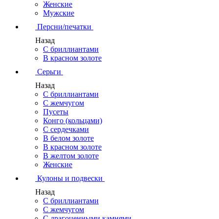
Женские
Мужские
Персни/печатки
Назад
С бриллиантами
В красном золоте
Серьги
Назад
С бриллиантами
С жемчугом
Пусеты
Конго (кольцами)
С сердечками
В белом золоте
В красном золоте
В желтом золоте
Женские
Кулоны и подвески
Назад
С бриллиантами
С жемчугом
С драгоценными камнями