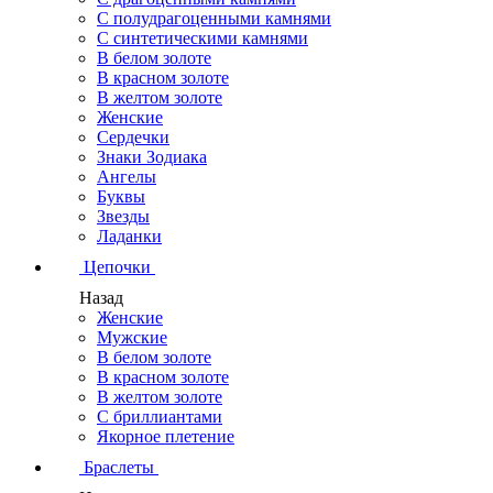
С полудрагоценными камнями
С синтетическими камнями
В белом золоте
В красном золоте
В желтом золоте
Женские
Сердечки
Знаки Зодиака
Ангелы
Буквы
Звезды
Ладанки
Цепочки
Назад
Женские
Мужские
В белом золоте
В красном золоте
В желтом золоте
С бриллиантами
Якорное плетение
Браслеты