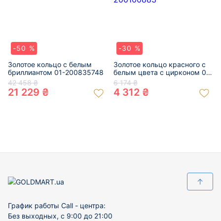
-50 %
-30 %
Золотое кольцо с белым
Золотое кольцо красного с
бриллиантом 01-200835748
белым цвета с цирконом 01-
200100883
42 458 ₴
6 174 ₴
21 229 ₴
4 312 ₴
↑
График работы Call - центра:
Без выходных, с 9:00 до 21:00