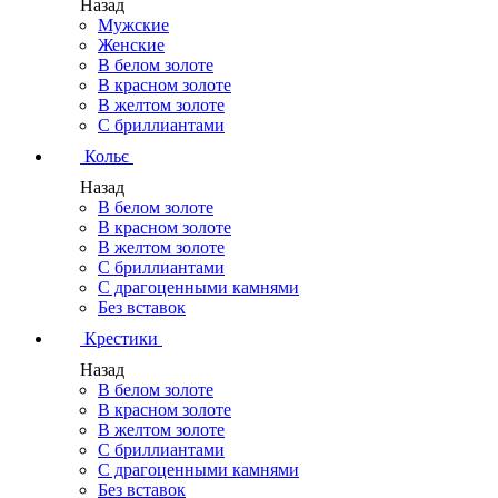
Назад
Мужские
Женские
В белом золоте
В красном золоте
В желтом золоте
С бриллиантами
Кольє
Назад
В белом золоте
В красном золоте
В желтом золоте
С бриллиантами
С драгоценными камнями
Без вставок
Крестики
Назад
В белом золоте
В красном золоте
В желтом золоте
С бриллиантами
С драгоценными камнями
Без вставок