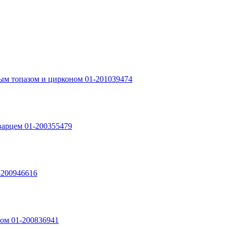
убым топазом и цирконом 01-201039474
варцем 01-200355479
-200946616
ном 01-200836941