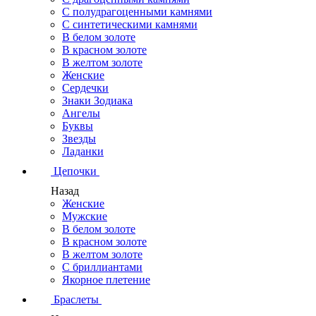
С полудрагоценными камнями
С синтетическими камнями
В белом золоте
В красном золоте
В желтом золоте
Женские
Сердечки
Знаки Зодиака
Ангелы
Буквы
Звезды
Ладанки
Цепочки
Назад
Женские
Мужские
В белом золоте
В красном золоте
В желтом золоте
С бриллиантами
Якорное плетение
Браслеты