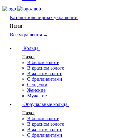
Каталог
ювелирных украшений
Назад
Все украшения →
Кольца
Назад
В белом золоте
В красном золоте
В желтом золоте
С бриллиантами
Сердечки
Женские
Мужские
Обручальные кольца
Назад
В белом золоте
В красном золоте
В желтом золоте
С бриллиантами