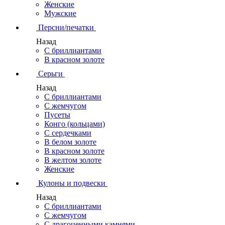
Женские
Мужские
Персни/печатки
Назад
С бриллиантами
В красном золоте
Серьги
Назад
С бриллиантами
С жемчугом
Пусеты
Конго (кольцами)
С сердечками
В белом золоте
В красном золоте
В желтом золоте
Женские
Кулоны и подвески
Назад
С бриллиантами
С жемчугом
С драгоценными камнями