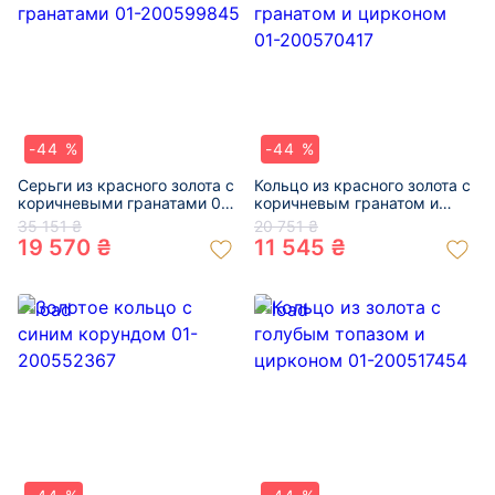
-44 %
-44 %
Серьги из красного золота с
Кольцо из красного золота с
коричневыми гранатами 01-
коричневым гранатом и
200599845
цирконом 01-200570417
35 151 ₴
20 751 ₴
19 570 ₴
11 545 ₴