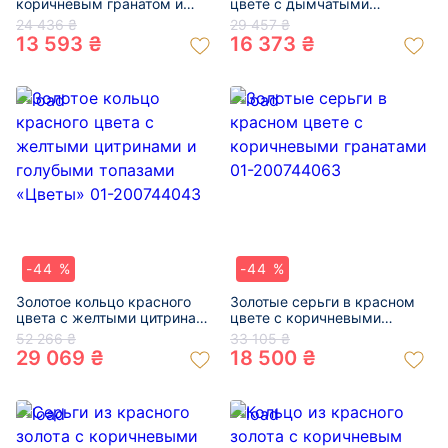
коричневым гранатом и
цвете с дымчатыми
цирконом 01-200773059
кварцами и цирконом 01-
24 436 ₴
29 457 ₴
200757346
13 593 ₴
16 373 ₴
-44 %
-44 %
Золотое кольцо красного
Золотые серьги в красном
цвета с желтыми цитринами
цвете с коричневыми
и голубыми топазами
гранатами 01-200744063
52 266 ₴
33 105 ₴
«Цветы» 01-200744043
29 069 ₴
18 500 ₴