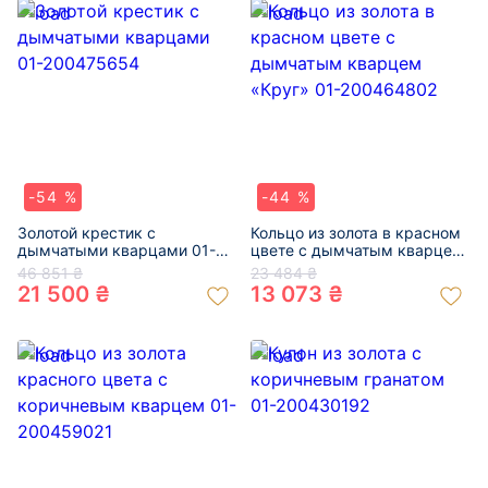
-54 %
-44 %
Золотой крестик с
Кольцо из золота в красном
дымчатыми кварцами 01-
цвете с дымчатым кварцем
200475654
«Круг» 01-200464802
46 851 ₴
23 484 ₴
21 500 ₴
13 073 ₴