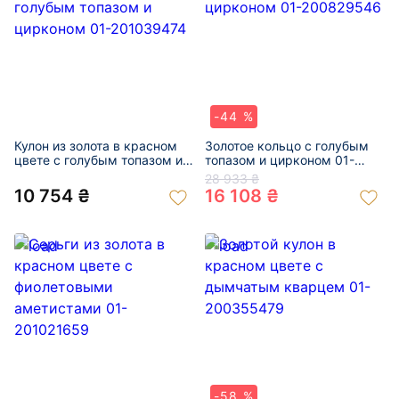
-44 %
Кулон из золота в красном
Золотое кольцо с голубым
цвете с голубым топазом и
топазом и цирконом 01-
цирконом 01-201039474
200829546
28 933 ₴
10 754 ₴
16 108 ₴
-58 %