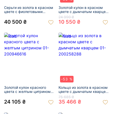
Серьги из золота в красном
Золотой кулон в красном
цвете с фиолетовыми
цвете с дымчатым кварцем
аметистами 01-201021659
01-200355479
24 990 ₴
40 500 ₴
10 550 ₴
-53 %
Золотой кулон красного
Кольцо из золота в красном
цвета с желтым цитрином
цвете с дымчатым кварцем
01-200946616
01-200258288
75 685 ₴
24 105 ₴
35 466 ₴