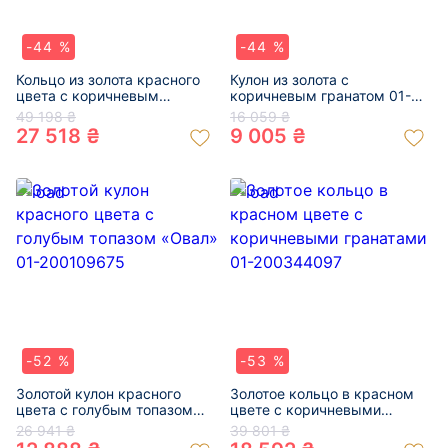
-44 %
-44 %
Кольцо из золота красного
Кулон из золота с
цвета с коричневым
коричневым гранатом 01-
кварцем 01-200459021
200430192
49 198 ₴
16 059 ₴
27 518 ₴
9 005 ₴
-52 %
-53 %
Золотой кулон красного
Золотое кольцо в красном
цвета с голубым топазом
цвете с коричневыми
«Овал» 01-200109675
гранатами 01-200344097
26 941 ₴
39 801 ₴