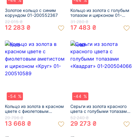
-44 %
-44 %
Золотое кольцо с синим
Кольцо из золота с голубым
корундом 01-200552367
топазом и цирконом 01-
200517454
22 015 ₴
31 280 ₴
12 283 ₴
17 483 ₴
-54 %
-44 %
Кольцо из золота в красном
Серьги из золота красного
цвете с фиолетовым
цвета с голубыми топазами
аметистом и цирконом
«Квадрат» 01-200504066
29 796 ₴
52 240 ₴
«Круг» 01-200510589
13 668 ₴
29 273 ₴