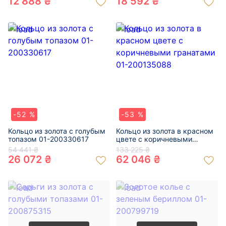
12 888 ₴
18 592 ₴
-52 %
-53 %
Кольцо из золота с голубым
Кольцо из золота в красном
топазом 01-200330617
цвете с коричневыми
гранатами 01-200135088
54 441 ₴
133 225 ₴
26 072 ₴
62 046 ₴