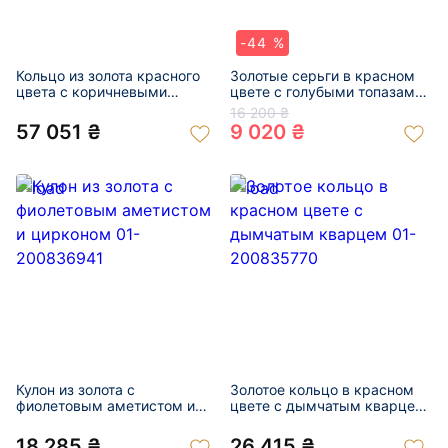
-44 %
Кольцо из золота красного
Золотые серьги в красном
цвета с коричневыми
цвете с голубыми топазами
гранатами и сиреневыми
01-200856924
16 200 ₴
аметистами 01-200875311
57 051 ₴
9 020 ₴
Кулон из золота с
Золотое кольцо в красном
фиолетовым аметистом и
цвете с дымчатым кварцем
цирконом 01-200836941
01-200835770
18 285 ₴
26 415 ₴