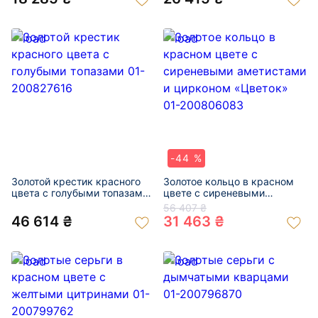
-44 %
Золотой крестик красного
Золотое кольцо в красном
цвета с голубыми топазами
цвете с сиреневыми
01-200827616
аметистами и цирконом
56 407 ₴
«Цветок» 01-200806083
46 614 ₴
31 463 ₴