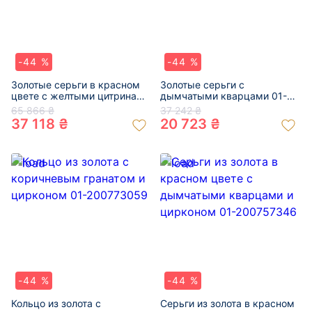
-44 %
-44 %
Золотые серьги в красном
Золотые серьги с
цвете с желтыми цитринами
дымчатыми кварцами 01-
01-200799762
200796870
65 866 ₴
37 242 ₴
37 118 ₴
20 723 ₴
-44 %
-44 %
Кольцо из золота с
Серьги из золота в красном