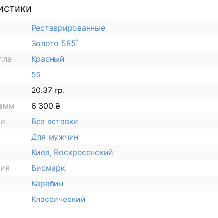
истики
е
Реставрированные
Золото 585˚
лла
Красный
55
20.37 гр.
рамм
6 300 ₴
ки
Без вставки
Для мужчин
Киев, Воскресенский
ния
Бисмарк
Карабин
Классический