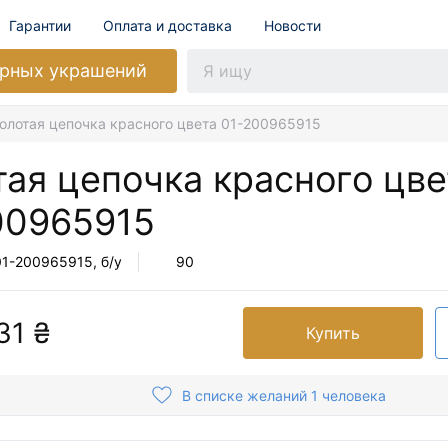
Гарантии
Оплата и доставка
Новости
рных украшений
олотая цепочка красного цвета 01-200965915
тая цепочка красного цве
00965915
01-200965915
, б/у
90
31 ₴
Купить
В списке желаний 1 человека