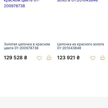
Золотая цепочка в красном
Цепочка из красного золота
цвете 01-200978738
01-201043848
129 528 ₴
123 921 ₴