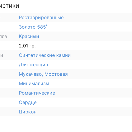
истики
е
Реставрированные
Золото 585˚
лла
Красный
2.01 гр.
ки
Синтетические камни
Для женщин
Мукачево, Мостовая
Минимализм
Романтические
Сердце
Циркон