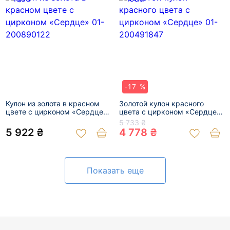
-17 %
Кулон из золота в красном
Золотой кулон красного
цвете с цирконом «Сердце»
цвета с цирконом «Сердце»
01-200890122
01-200491847
5 733 ₴
5 922 ₴
4 778 ₴
Показать еще