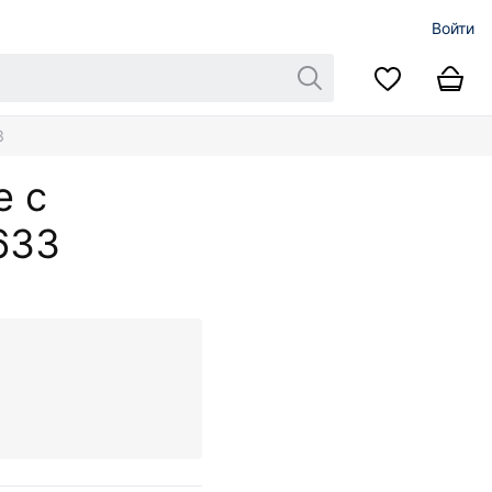
Войти
3
е с
633