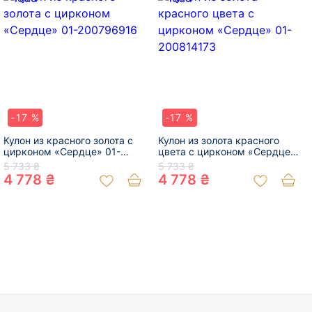
-17 %
-17 %
Кулон из красного золота с
Кулон из золота красного
цирконом «Сердце» 01-
цвета с цирконом «Сердце»
200796916
01-200814173
5 733 ₴
5 733 ₴
4 778 ₴
4 778 ₴