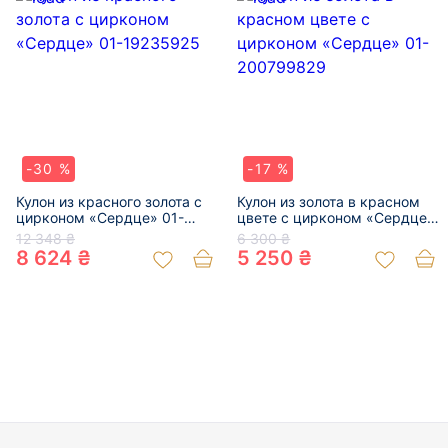
-30 %
-17 %
Кулон из красного золота с
Кулон из золота в красном
цирконом «Сердце» 01-
цвете с цирконом «Сердце»
19235925
01-200799829
12 348 ₴
6 300 ₴
8 624 ₴
5 250 ₴