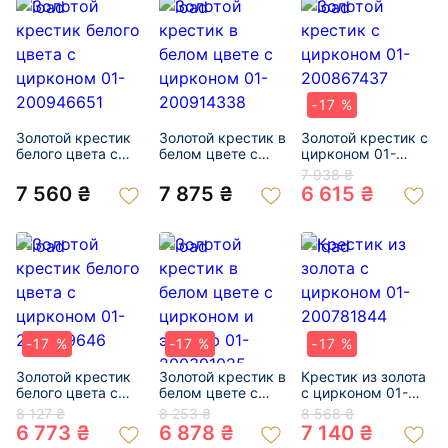
-17 %
Золотой крестик
Золотой крестик в
Золотой крестик с
белого цвета с
белом цвете с
цирконом 01-
цирконом 01-
цирконом 01-
200867437
7 938 ₴
200946651
200914338
7 560 ₴
7 875 ₴
6 615 ₴
-17 %
-17 %
-17 %
Золотой крестик
Золотой крестик в
Крестик из золота
белого цвета с
белом цвете с
с цирконом 01-
цирконом 01-
цирконом и
200781844
8 127 ₴
8 253 ₴
8 568 ₴
200829646
эмалью 01-
6 773 ₴
6 878 ₴
7 140 ₴
200391025